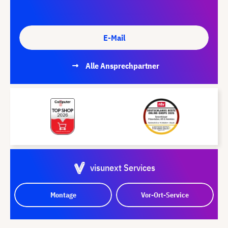
E-Mail
Alle Ansprechpartner
visunext Services
Montage
Vor-Ort-Service