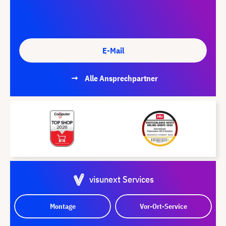
E-Mail
Alle Ansprechpartner
visunext Services
Montage
Vor-Ort-Service