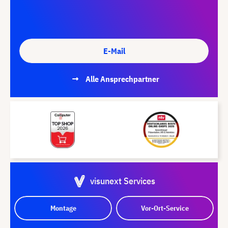
E-Mail
Alle Ansprechpartner
visunext Services
Montage
Vor-Ort-Service