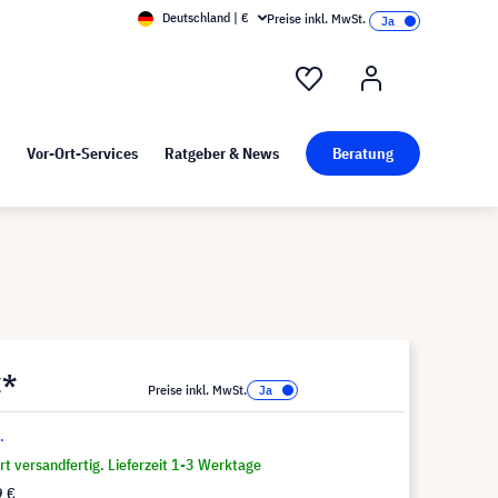
Deutschland | €
Preise inkl. MwSt.
nd Pressekit
Kunst bei visunext
Vor-Ort-Services
Ratgeber & News
Beratung
€*
Preise inkl. MwSt.
.
t versandfertig. Lieferzeit 1-3 Werktage
9 €