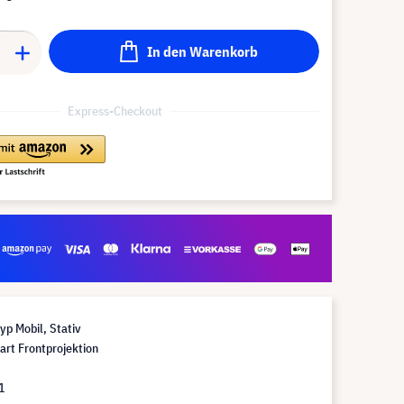
In den Warenkorb
Express-Checkout
p Mobil, Stativ
art Frontprojektion
1
 1