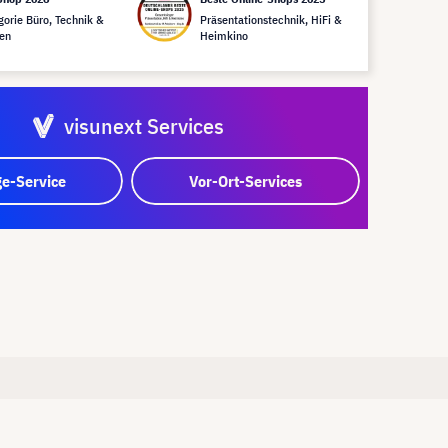
gorie Büro, Technik &
Präsentationstechnik, HiFi &
en
Heimkino
visunext Services
e-Service
Vor-Ort-Services