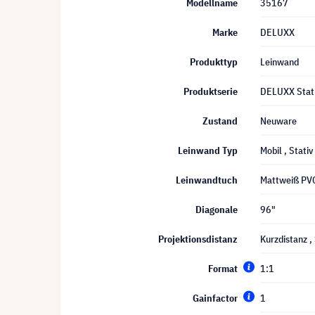
Modellname
35167
Marke
DELUXX
Produkttyp
Leinwand
Produktserie
DELUXX Stati
Zustand
Neuware
Leinwand Typ
Mobil
, Stativ
Leinwandtuch
Mattweiß PV
Diagonale
96"
Projektionsdistanz
Kurzdistanz
,
Format
1:1
Gainfactor
1