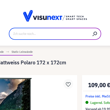
ller
Referenzkunden
Jobs und Karriere
Downloads u
nde
Stativ Leinwände
attweiss Polaro 172 x 172cm
109,00 
Preise inkl. MwSt
Lagernd. Sofor
Versand ab
19,9