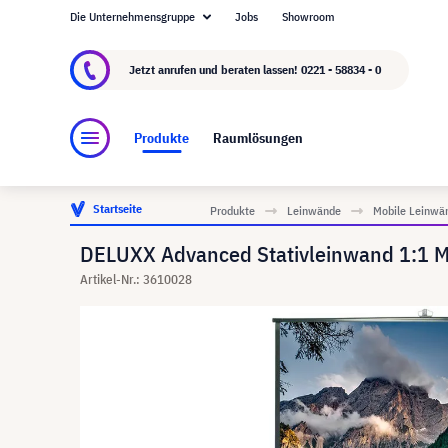
Die Unternehmensgruppe
Jobs
Showroom
Über visunext.de
Die visunext Group
Herste
Jetzt anrufen und beraten lassen!
0221 - 58834 - 0
Produkte
Raumlösungen
Startseite
Produkte
Leinwände
Mobile Leinwä
DELUXX Advanced Stativleinwand 1:1 M
Artikel-Nr.: 3610028