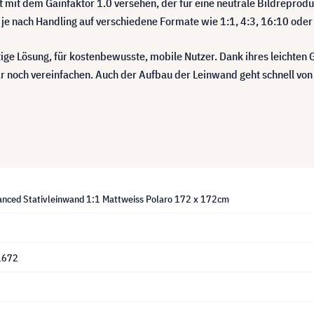
st mit dem Gainfaktor 1.0 versehen, der für eine neutrale Bildreprodu
ch je nach Handling auf verschiedene Formate wie 1:1, 4:3, 16:10 ode
ge Lösung, für kostenbewusste, mobile Nutzer. Dank ihres leichten G
ogar noch vereinfachen. Auch der Aufbau der Leinwand geht schnell v
ced Stativleinwand 1:1 Mattweiss Polaro 172 x 172cm
1672