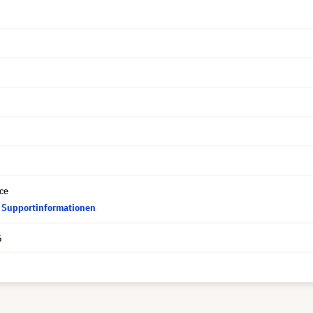
ce
d Supportinformationen
5