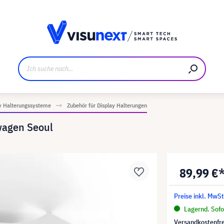
ller
Referenzkunden
Jobs und Karriere
Downloads u
y Halterungssysteme
Zubehör für Display Halterungen
wagen Seoul
89,99 €
Preise inkl. MwSt
Lagernd. Sofor
Versandkostenfre