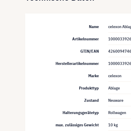
Name
celexon Abla
Artikelnummer
100003392
GTIN/EAN
426009474
Herstellerartikelnummer
100003392
Marke
celexon
Produkttyp
Ablage
Zustand
Neuware
Halterungsgerätetyp
Rollwagen
max. zulässiges Gewicht
10 kg