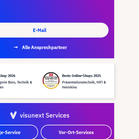
E-Mail
Alle Ansprechpartner
Shop 2026
Beste Online-Shops 2025
gorie Büro, Technik &
Präsentationstechnik, HiFi &
en
Heimkino
visunext Services
e-Service
Vor-Ort-Services