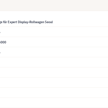
ge für Expert Display-Rollwagen Seoul
6
6000
6