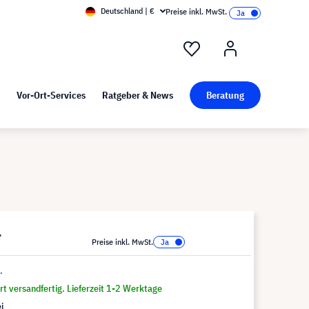
Deutschland | €
Preise inkl. MwSt.
nd Pressekit
Kunst bei visunext
Vor-Ort-Services
Ratgeber & News
Beratung
*
Preise inkl. MwSt.
.
t versandfertig. Lieferzeit 1-2 Werktage
i