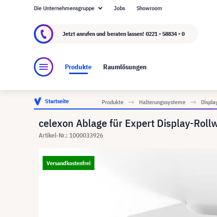
Die Unternehmensgruppe
Jobs
Showroom
Über visunext.de
Die visunext Group
Herste
Jetzt anrufen und beraten lassen!
0221 - 58834 - 0
Produkte
Raumlösungen
Startseite
Produkte
Halterungssysteme
Displa
celexon Ablage für Expert Display-Roll
Artikel-Nr.: 1000033926
Versandkostenfrei