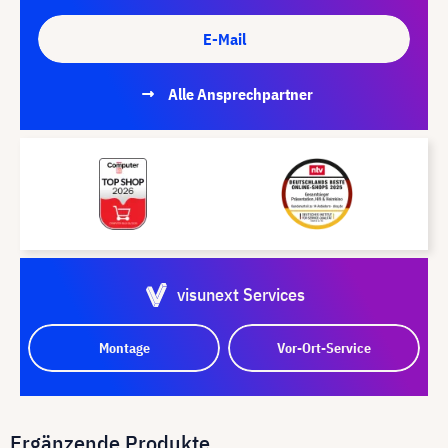
E-Mail
Alle Ansprechpartner
visunext Services
Montage
Vor-Ort-Service
Ergänzende Produkte