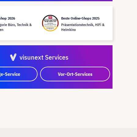
Shop 2026
Beste Online-Shops 2025
gorie Büro, Technik &
Präsentationstechnik, HiFi &
en
Heimkino
visunext Services
e-Service
Vor-Ort-Services