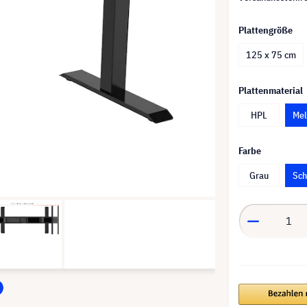
Plattengröße
125 x 75 cm
Plattenmaterial
HPL
Mel
Farbe
Grau
Sc