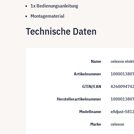
1x Bedienungsanleitung
Montagematerial
Technische Daten
Name
celexon elekt
Artikelnummer
100001380
GTIN/EAN
426009474
Herstellerartikelnummer
100001380
Modellname
eAdjust-581
Marke
celexon