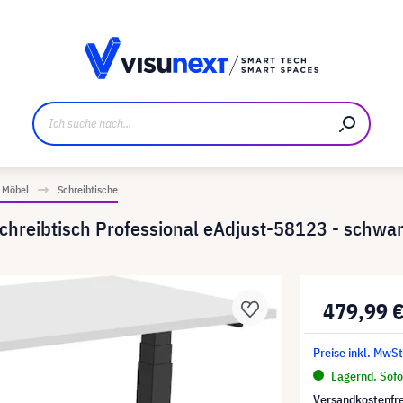
ller
Referenzkunden
Jobs und Karriere
Downloads u
Möbel
Schreibtische
chreibtisch Professional eAdjust-58123 - schwarz
479,99 
Preise inkl. MwSt
Lagernd. Sofor
Versandkostenfre