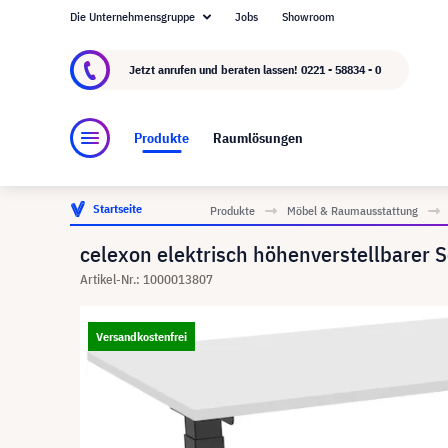
Die Unternehmensgruppe
Jobs
Showroom
Über visunext.de
Die visunext Group
Herste
Jetzt anrufen und beraten lassen!
0221 - 58834 - 0
Produkte
Raumlösungen
Startseite
Produkte
Möbel & Raumausstattung
celexon elektrisch höhenverstellbarer S
Artikel-Nr.: 1000013807
Versandkostenfrei