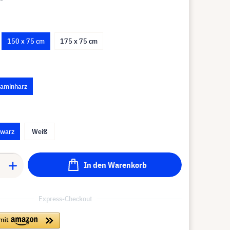
150 x 75 cm
175 x 75 cm
aminharz
hwarz
Weiß
In den Warenkorb
Express-Checkout