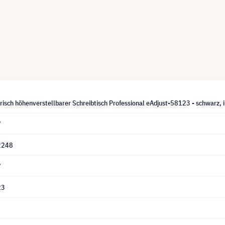
risch höhenverstellbarer Schreibtisch Professional eAdjust-58123 - schwarz, 
7
2248
7
23