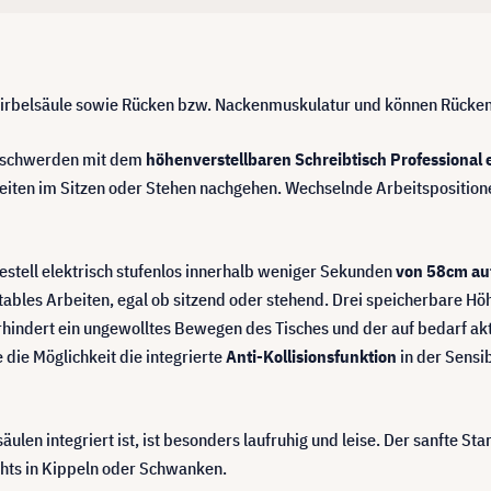
 Wirbelsäule sowie Rücken bzw. Nackenmuskulatur und können Rücke
beschwerden mit dem
höhenverstellbaren Schreibtisch Professional
keiten im Sitzen oder Stehen nachgehen. Wechselnde Arbeitspositio
gestell elektrisch stufenlos innerhalb weniger Sekunden
von 58cm au
tables Arbeiten, egal ob sitzend oder stehend. Drei speicherbare Höh
hindert ein ungewolltes Bewegen des Tisches und der auf bedarf ak
 die Möglichkeit die integrierte
Anti-Kollisionsfunktion
in der Sensib
äulen integriert ist, ist besonders laufruhig und leise. Der sanfte 
hts in Kippeln oder Schwanken.