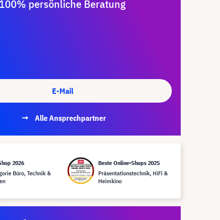
100% persönliche Beratung
E-Mail
Alle Ansprechpartner
Shop 2026
Beste Online-Shops 2025
gorie Büro, Technik &
Präsentationstechnik, HiFi &
en
Heimkino