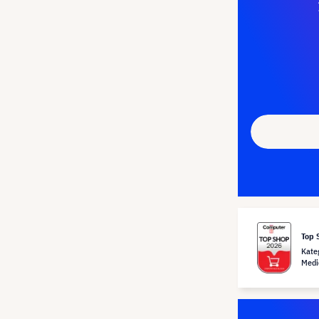
Top 
Kate
Medi