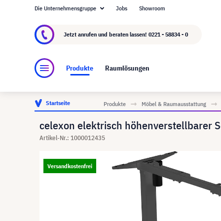
Die Unternehmensgruppe
Jobs
Showroom
Über visunext.de
Die visunext Group
Herste
Jetzt anrufen und beraten lassen!
0221 - 58834 - 0
Produkte
Raumlösungen
Startseite
Produkte
Möbel & Raumausstattung
celexon elektrisch höhenverstellbarer
Artikel-Nr.: 1000012435
Versandkostenfrei