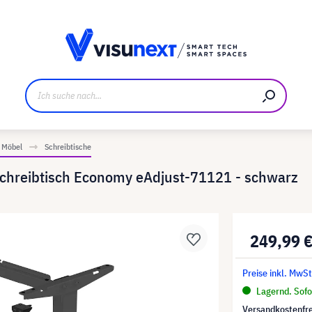
ller
Referenzkunden
Jobs und Karriere
Downloads u
Möbel
Schreibtische
 Schreibtisch Economy eAdjust-71121 - schwarz
249,99 
Preise inkl. MwSt
Lagernd. Sofor
Versandkostenfre