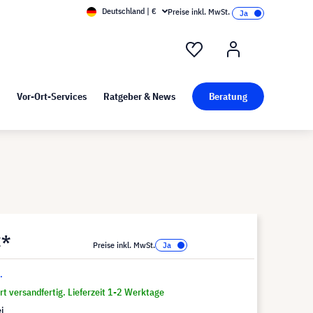
Deutschland | €
Preise inkl. MwSt.
nd Pressekit
Kunst bei visunext
Vor-Ort-Services
Ratgeber & News
Beratung
€*
Preise inkl. MwSt.
.
t versandfertig. Lieferzeit 1-2 Werktage
i