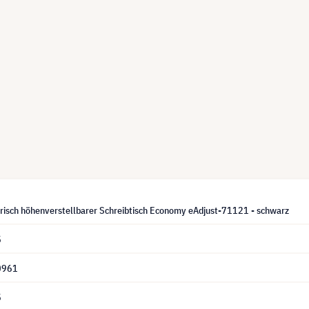
trisch höhenverstellbarer Schreibtisch Economy eAdjust-71121 - schwarz
5
0961
5