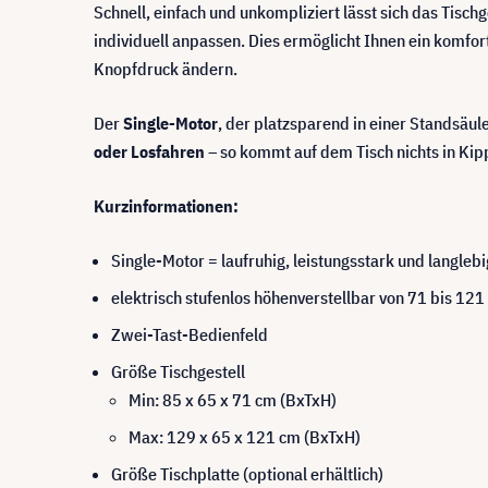
Schnell, einfach und unkompliziert lässt sich das Tisch
individuell anpassen. Dies ermöglicht Ihnen ein komfor
Knopfdruck ändern.
Der
Single-Motor
, der platzsparend in einer Standsäul
oder Losfahren
– so kommt auf dem Tisch nichts in Ki
Kurzinformationen:
Single-Motor = laufruhig, leistungsstark und langlebi
elektrisch stufenlos höhenverstellbar von 71 bis 12
Zwei-Tast-Bedienfeld
Größe Tischgestell
Min: 85 x 65 x 71 cm (BxTxH)
Max: 129 x 65 x 121 cm (BxTxH)
Größe Tischplatte (optional erhältlich)