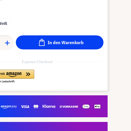
Weiß
In den Warenkorb
Express-Checkout