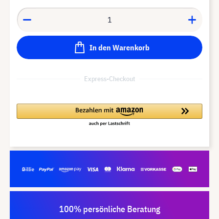
In den Warenkorb
Express-Checkout
100% persönliche Beratung