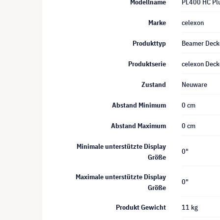
Modellname
PL400 HC Pl
Marke
celexon
Produkttyp
Beamer Decke
Produktserie
celexon Deck
Zustand
Neuware
Abstand Minimum
0 cm
Abstand Maximum
0 cm
Minimale unterstützte Display
0"
Größe
Maximale unterstützte Display
0"
Größe
Produkt Gewicht
11 kg