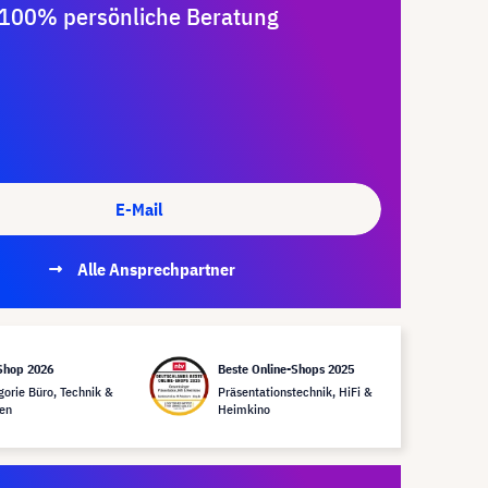
100% persönliche Beratung
E-Mail
Alle Ansprechpartner
Shop 2026
Beste Online-Shops 2025
gorie Büro, Technik &
Präsentationstechnik, HiFi &
en
Heimkino