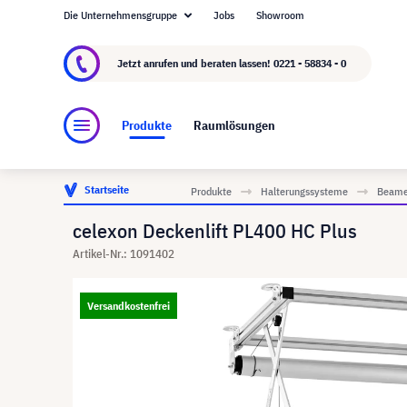
Die Unternehmensgruppe
Jobs
Showroom
Über visunext.de
Die visunext Group
Herste
Jetzt anrufen und beraten lassen!
0221 - 58834 - 0
Produkte
Raumlösungen
Startseite
Produkte
Halterungssysteme
Beame
celexon Deckenlift PL400 HC Plus
Artikel-Nr.: 1091402
Versandkostenfrei