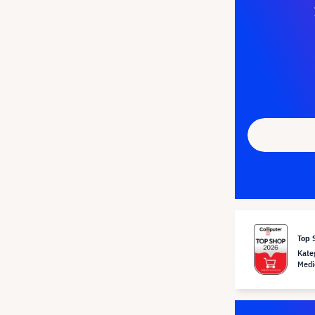
Top 
Kate
Medi