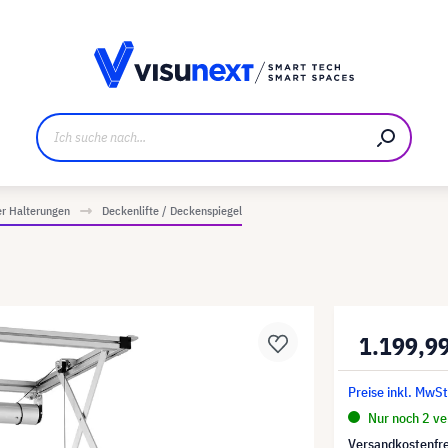
ller
Referenzkunden
Jobs und Karriere
Downloads u
r Halterungen
Deckenlifte / Deckenspiegel
1.199,9
Preise inkl. MwSt
Nur noch 2 ver
Versandkostenfre