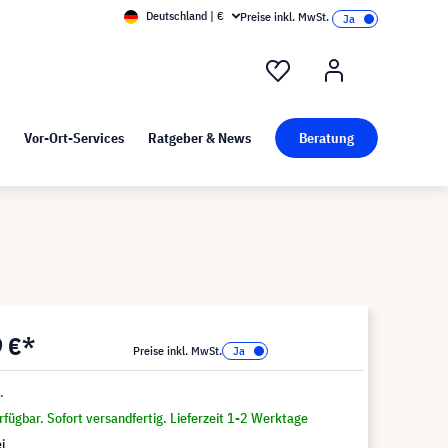
Deutschland | €
Preise inkl. MwSt.
nd Pressekit
Kunst bei visunext
Vor-Ort-Services
Ratgeber & News
Beratung
9 €*
Preise inkl. MwSt.
.
fügbar. Sofort versandfertig. Lieferzeit 1-2 Werktage
i