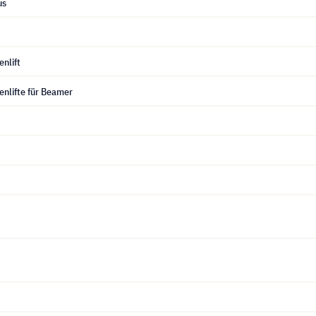
us
nlift
enlifte für Beamer