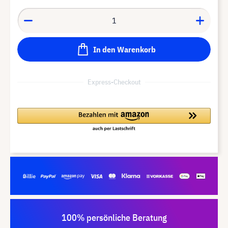
In den Warenkorb
Express-Checkout
100% persönliche Beratung