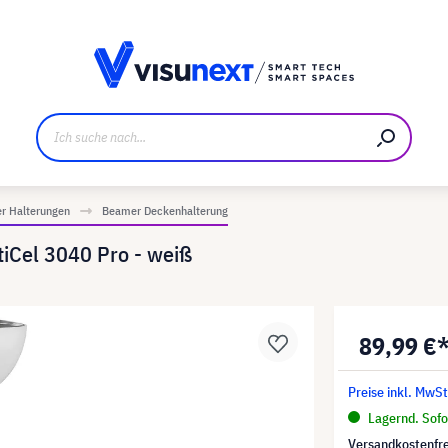
ller
Referenzkunden
Jobs und Karriere
Downloads u
r Halterungen
Beamer Deckenhalterung
iCel 3040 Pro - weiß
89,99 €
Preise inkl. MwSt
Lagernd. Sofor
Versandkostenfre