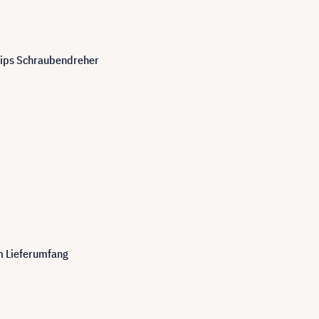
ilips Schraubendreher
m Lieferumfang