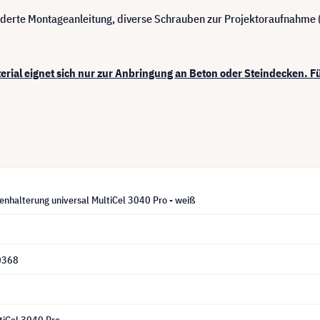
ilderte Montageanleitung, diverse Schrauben zur Projektoraufnahme (
erial eignet sich nur zur Anbringung an Beton oder Steindecken. F
enhalterung universal MultiCel 3040 Pro - weiß
0368
tiCel 3040 Pro