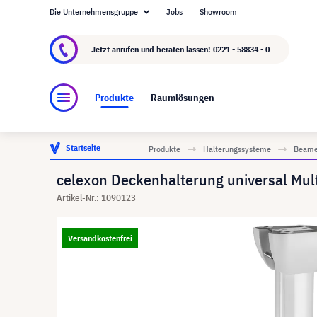
Die Unternehmensgruppe
Jobs
Showroom
Über visunext.de
Die visunext Group
Herste
Jetzt anrufen und beraten lassen!
0221 - 58834 - 0
Produkte
Raumlösungen
Startseite
Produkte
Halterungssysteme
Beame
celexon Deckenhalterung universal Mult
Artikel-Nr.: 1090123
Versandkostenfrei