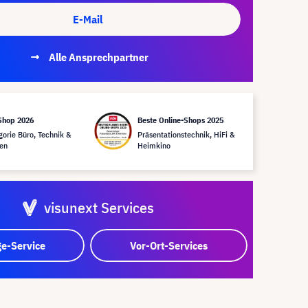
E-Mail
Alle Ansprechpartner
Shop 2026
Beste Online-Shops 2025
gorie Büro, Technik &
Präsentationstechnik, HiFi &
en
Heimkino
visunext Services
e-Service
Vor-Ort-Services