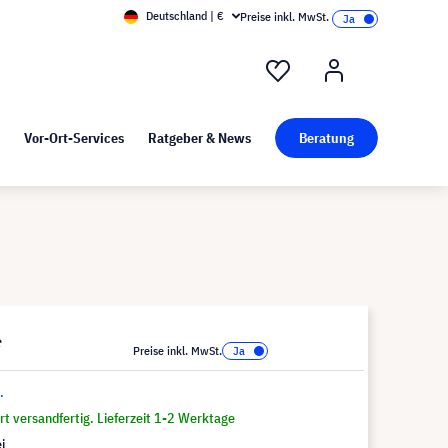
Deutschland | €
Preise inkl. MwSt.
nd Pressekit
Kunst bei visunext
Vor-Ort-Services
Ratgeber & News
Beratung
*
Preise inkl. MwSt.
.
t versandfertig. Lieferzeit 1-2 Werktage
i