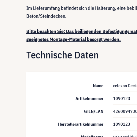
Im Lieferumfang befindet sich die Halterung, eine beb
Beton/Steindecken.
Bitte beachten Sie: Das beiliegenden Befestigungsmat
geeignetes Montage-Material besorgt werden.
Technische Daten
Name
celexon Deck
Artikelnummer
1090123
GTIN/EAN
426009473
Herstellerartikelnummer
1090123
Modellname
universal Mul