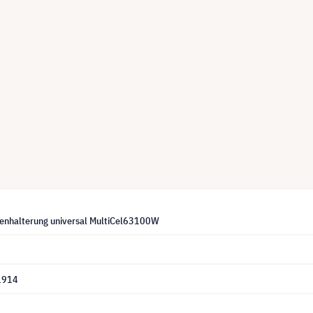
enhalterung universal MultiCel63100W
1914