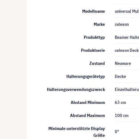
Modellname
universal Mu
Marke
celexon
Produkttyp
Beamer Halt
Produktserie
celexon Deck
Zustand
Neuware
Halterungsgerätetyp
Decke
Halterungsverwendungszweck
Einzelhalter
Abstand Minimum
63 cm
Abstand Maximum
100 cm
Minimale unterstützte Display
0"
Größe