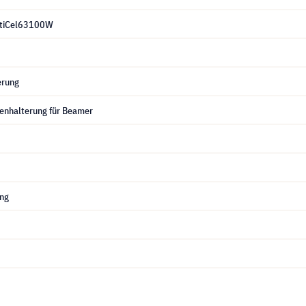
ltiCel63100W
erung
enhalterung für Beamer
ung