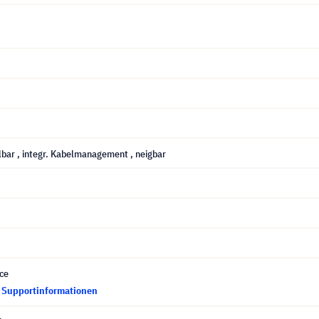
lbar
, integr. Kabelmanagement
, neigbar
ce
d Supportinformationen