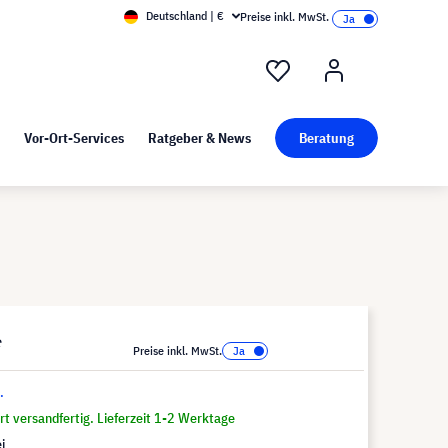
Deutschland | €
Preise inkl. MwSt.
nd Pressekit
Kunst bei visunext
Vor-Ort-Services
Ratgeber & News
Beratung
*
Preise inkl. MwSt.
.
t versandfertig. Lieferzeit 1-2 Werktage
i