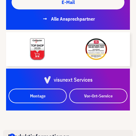
E-Mail
Alle Ansprechpartner
visunext Services
Montage
Vor-Ort-Service