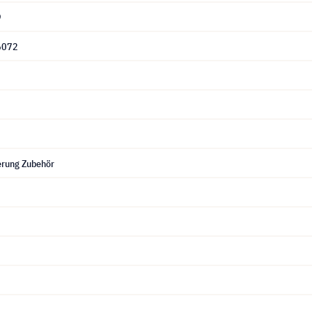
9
6072
rung Zubehör