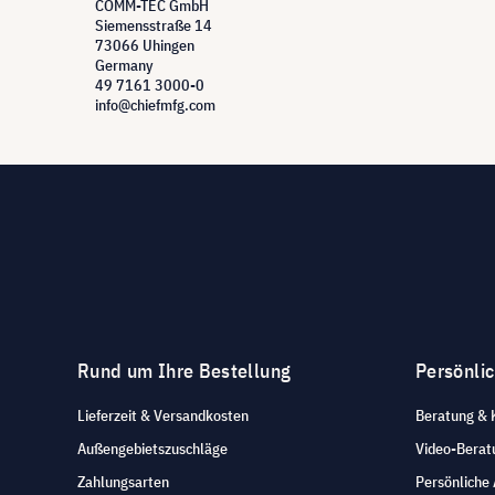
COMM-TEC GmbH
Siemensstraße 14
73066 Uhingen
Germany
49 7161 3000-0
info@chiefmfg.com
Rund um Ihre Bestellung
Persönli
Lieferzeit & Versandkosten
Beratung & 
Außengebietszuschläge
Video-Berat
Zahlungsarten
Persönliche