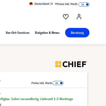
Deutschland | €
Preise inkl. MwSt.
nd Pressekit
Kunst bei visunext
Vor-Ort-Services
Ratgeber & News
Beratung
*
Preise inkl. MwSt.
.
fügbar. Sofort versandfertig. Lieferzeit 1-2 Werktage
€