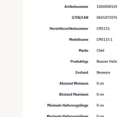
Artikelnummer
100000816
GTIN/EAN
084187207
Herstellerartikelnummer
CMS115
Modellname
CMS115 1
Marke
Chief
Produkttyp
Beamer Halte
Zustand
Neuware
Abstand Minimum
0 cm
Abstand Maximum
0 cm
Minimale Halterungslänge
0 cm
Maximale Halterungslänge
0 cm