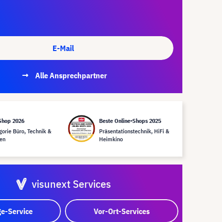
E-Mail
Alle Ansprechpartner
Shop 2026
Beste Online-Shops 2025
gorie Büro, Technik &
Präsentationstechnik, HiFi &
en
Heimkino
visunext Services
e-Service
Vor-Ort-Services