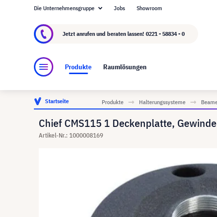
Die Unternehmensgruppe
Jobs
Showroom
Über visunext.de
Die visunext Group
Herste
Jetzt anrufen und beraten lassen!
0221 - 58834 - 0
Produkte
Raumlösungen
Startseite
Produkte
Halterungssysteme
Beame
Chief CMS115 1 Deckenplatte, Gewinde
Artikel-Nr.: 1000008169