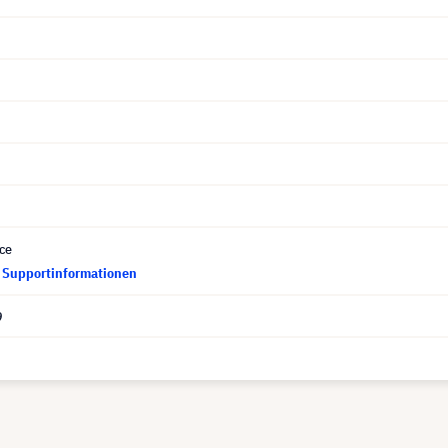
ce
d Supportinformationen
9