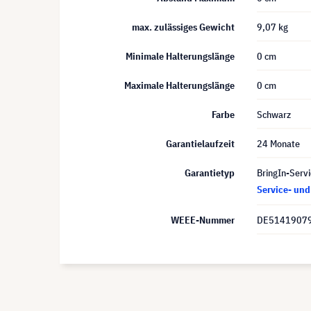
max. zulässiges Gewicht
9,07 kg
Minimale Halterungslänge
0 cm
Maximale Halterungslänge
0 cm
Farbe
Schwarz
Garantielaufzeit
24 Monate
Garantietyp
BringIn-Servi
Service- un
WEEE-Nummer
DE5141907