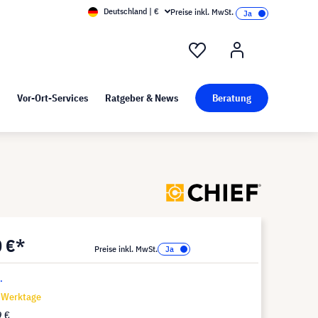
Deutschland | €
Preise inkl. MwSt.
nd Pressekit
Kunst bei visunext
Vor-Ort-Services
Ratgeber & News
Beratung
0 €*
Preise inkl. MwSt.
.
7 Werktage
9 €