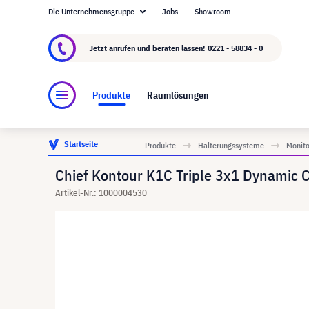
Die Unternehmensgruppe
Jobs
Showroom
Über visunext.de
Die visunext Group
Herste
Jetzt anrufen und beraten lassen!
0221 - 58834 - 0
Produkte
Raumlösungen
Startseite
Produkte
Halterungssysteme
Monito
Chief Kontour K1C Triple 3x1 Dynamic 
Artikel-Nr.: 1000004530