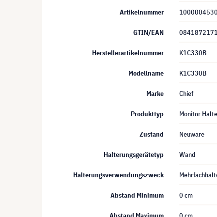
Artikelnummer
100000453
GTIN/EAN
084187217
Herstellerartikelnummer
K1C330B
Modellname
K1C330B
Marke
Chief
Produkttyp
Monitor Halt
Zustand
Neuware
Halterungsgerätetyp
Wand
Halterungsverwendungszweck
Mehrfachhalt
Abstand Minimum
0 cm
Abstand Maximum
0 cm