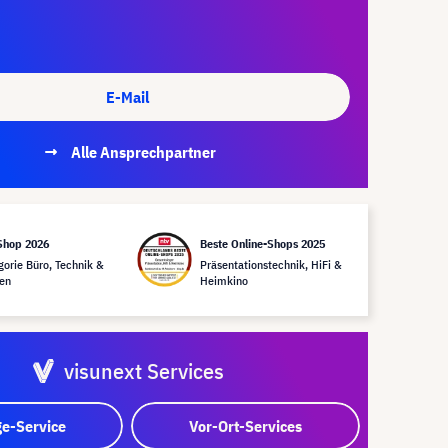
E-Mail
Alle Ansprechpartner
Shop 2026
Beste Online-Shops 2025
gorie Büro, Technik &
Präsentationstechnik, HiFi &
en
Heimkino
visunext Services
e-Service
Vor-Ort-Services