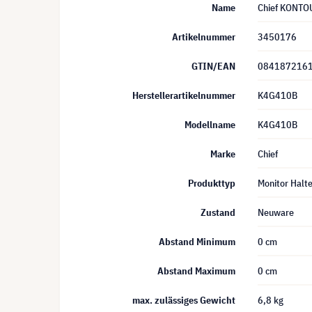
Name
Chief KONTO
Artikelnummer
3450176
GTIN/EAN
084187216
Herstellerartikelnummer
K4G410B
Modellname
K4G410B
Marke
Chief
Produkttyp
Monitor Halt
Zustand
Neuware
Abstand Minimum
0 cm
Abstand Maximum
0 cm
max. zulässiges Gewicht
6,8 kg