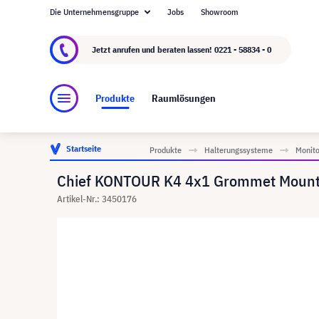
Die Unternehmensgruppe
Jobs
Showroom
Über visunext.de
Die visunext Group
Herste
Jetzt anrufen und beraten lassen!
0221 - 58834 - 0
Produkte
Raumlösungen
Startseite
Produkte
Halterungssysteme
Monito
Chief KONTOUR K4 4x1 Grommet Mount
Artikel-Nr.: 3450176