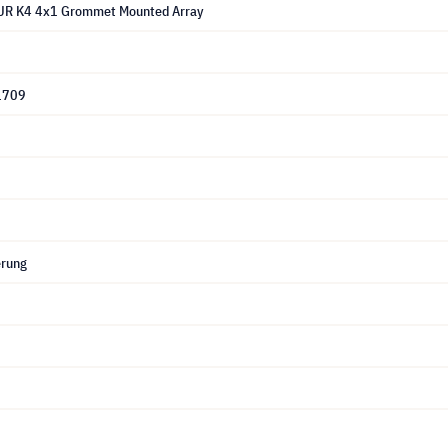
UR K4 4x1 Grommet Mounted Array
1709
erung