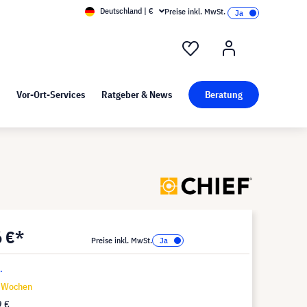
Deutschland | €
Preise inkl. MwSt.
nd Pressekit
Kunst bei visunext
Vor-Ort-Services
Ratgeber & News
Beratung
6 €*
Preise inkl. MwSt.
.
9 Wochen
9 €