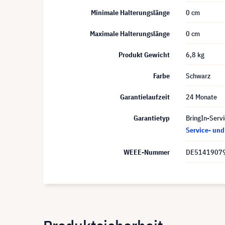
Minimale Halterungslänge
0 cm
Maximale Halterungslänge
0 cm
Produkt Gewicht
6,8 kg
Farbe
Schwarz
Garantielaufzeit
24 Monate
Garantietyp
BringIn-Servi
Service- un
WEEE-Nummer
DE5141907