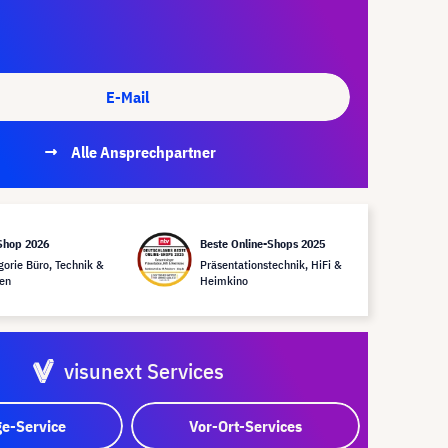
E-Mail
Alle Ansprechpartner
Shop 2026
Beste Online-Shops 2025
gorie Büro, Technik &
Präsentationstechnik, HiFi &
en
Heimkino
visunext Services
e-Service
Vor-Ort-Services