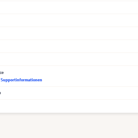
ce
d Supportinformationen
9