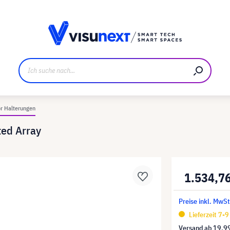
ller
Referenzkunden
Jobs und Karriere
Downloads u
r Halterungen
ed Array
1.534,7
Preise inkl. MwSt
Lieferzeit 7-
Versand ab
19,9