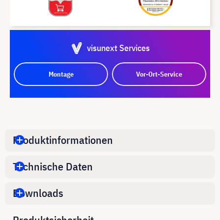
visunext Services
Montage
Vor-Ort-Service
Produktinformationen
Technische Daten
Downloads
Produktsicherheit