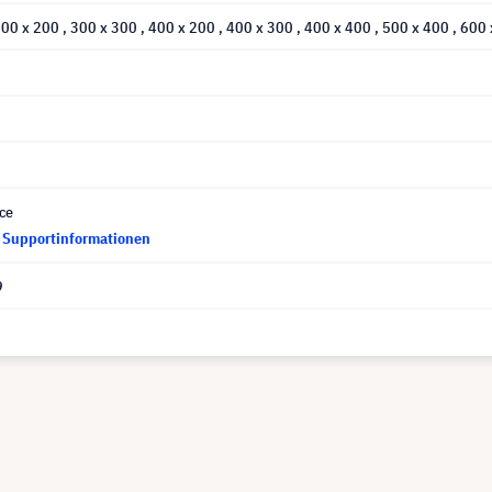
300 x 200
, 300 x 300
, 400 x 200
, 400 x 300
, 400 x 400
, 500 x 400
, 600
ce
d Supportinformationen
9