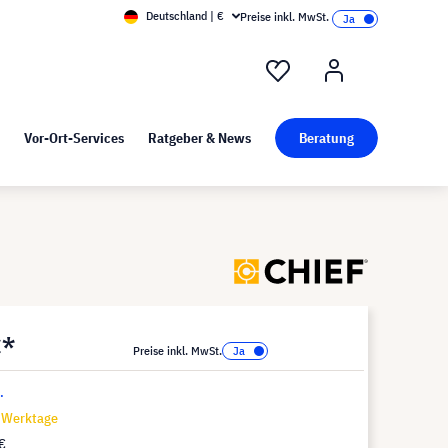
Deutschland | €
Preise inkl. MwSt.
nd Pressekit
Kunst bei visunext
Vor-Ort-Services
Ratgeber & News
Beratung
€*
Preise inkl. MwSt.
.
7 Werktage
€