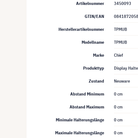
Artikelnummer
3450093
GTIN/EAN
084187205
Herstellerartikelnummer
TPMUB
Modellname
TPMUB
Marke
Chief
Produkttyp
Display Halt
Zustand
Neuware
Abstand Minimum
0 cm
Abstand Maximum
0 cm
Minimale Halterungslänge
0 cm
Maximale Halterungslänge
0 cm