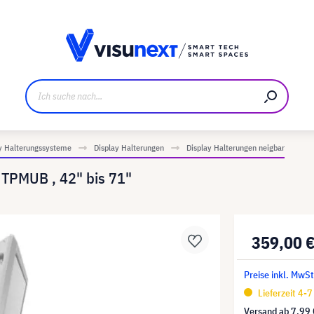
ller
Referenzkunden
Jobs und Karriere
Downloads u
y Halterungssysteme
Display Halterungen
Display Halterungen neigbar
 TPMUB , 42" bis 71"
359,00 
Preise inkl. MwSt
Lieferzeit 4-
Versand ab
7,99 