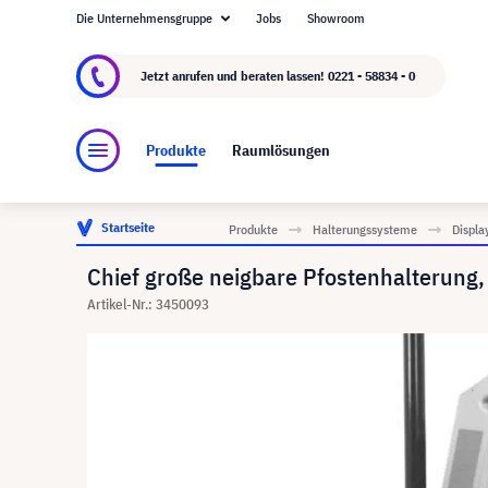
Die Unternehmensgruppe
Jobs
Showroom
Über visunext.de
Die visunext Group
Herste
Jetzt anrufen und beraten lassen!
0221 - 58834 - 0
Produkte
Raumlösungen
Startseite
Produkte
Halterungssysteme
Displa
Chief große neigbare Pfostenhalterung,
Artikel-Nr.: 3450093