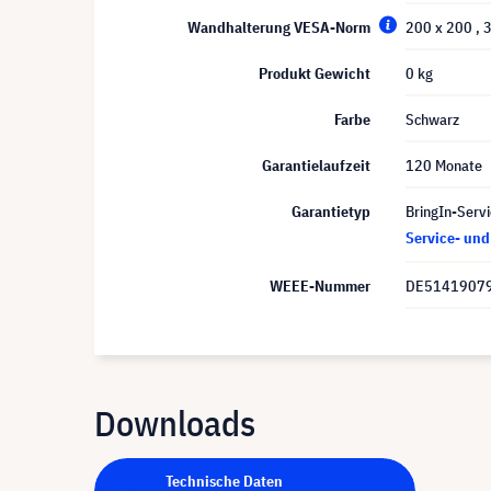
Wandhalterung VESA-Norm
200 x 200
, 
Produkt Gewicht
0 kg
Farbe
Schwarz
Garantielaufzeit
120 Monate
Garantietyp
BringIn-Servi
Service- un
WEEE-Nummer
DE5141907
Downloads
Technische Daten