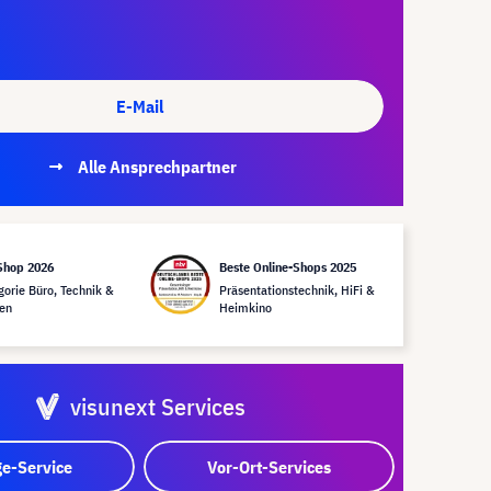
E-Mail
Alle Ansprechpartner
Shop 2026
Beste Online-Shops 2025
gorie Büro, Technik &
Präsentationstechnik, HiFi &
en
Heimkino
visunext Services
e-Service
Vor-Ort-Services