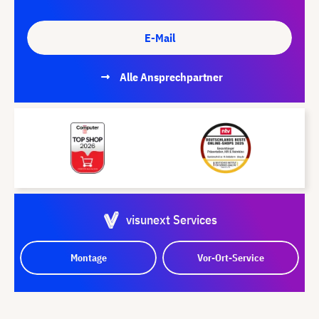
E-Mail
Alle Ansprechpartner
visunext Services
Montage
Vor-Ort-Service