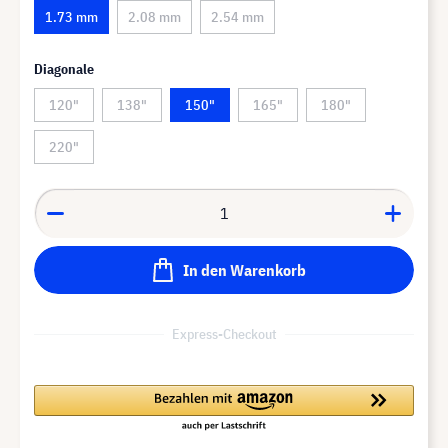
1.73 mm
2.08 mm
2.54 mm
Diagonale
120"
138"
150"
165"
180"
220"
In den Warenkorb
Express-Checkout