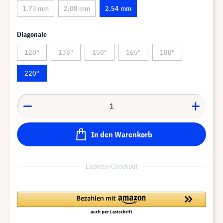
1.73 mm
2.08 mm
2.54 mm
Diagonale
120"
138"
150"
165"
180"
220"
In den Warenkorb
Express-Checkout