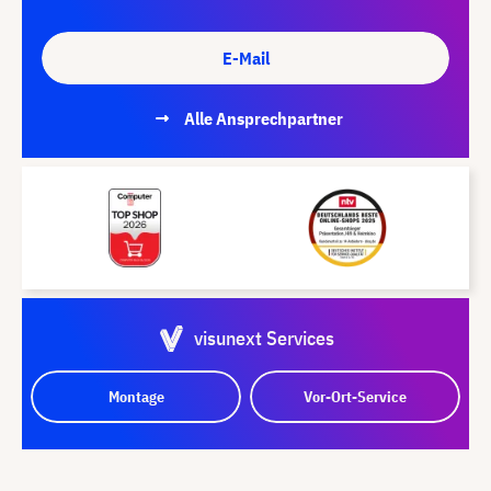
E-Mail
Alle Ansprechpartner
visunext Services
Montage
Vor-Ort-Service