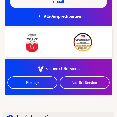
E-Mail
Alle Ansprechpartner
visunext Services
Montage
Vor-Ort-Service