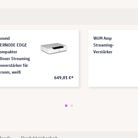
sound
WiiM Amp
ERNODE EDGE
Streaming-
ompakter
Verstärker
lloser Streaming
eoverstärker für
iroom, weiß
649,01 €*
loads
Produktsicherheit