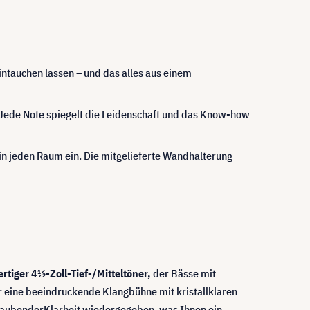
eintauchen lassen – und das alles aus einem
 Jede Note spiegelt die Leidenschaft und das Know-how
n jeden Raum ein. Die mitgelieferte Wandhalterung
tiger 4½-Zoll-Tief-/Mitteltöner,
der Bässe mit
ür eine beeindruckende Klangbühne mit kristallklaren
beraubenderKlarheit wiedergegeben, was Ihnen ein