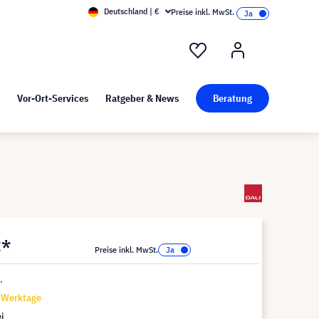
Deutschland | €
Preise inkl. MwSt.
nd Pressekit
Kunst bei visunext
Vor-Ort-Services
Ratgeber & News
Beratung
€*
Preise inkl. MwSt.
.
7 Werktage
i