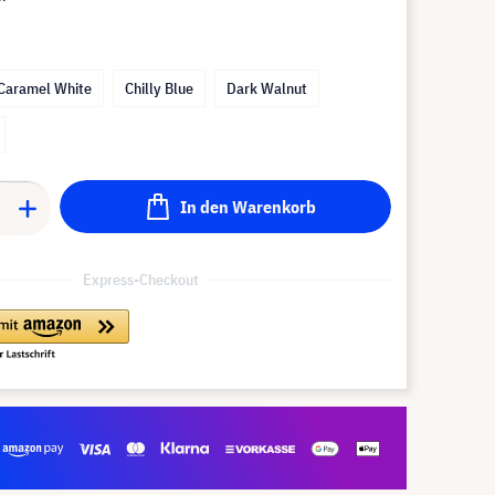
Caramel White
Chilly Blue
Dark Walnut
In den Warenkorb
Express-Checkout