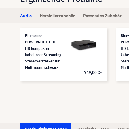
Audio
Herstellerzubehör
Passendes Zubehör
Bluesound
Blue
POWERNODE EDGE
POW
HD kompakter
HD k
kabelloser Streaming
kabe
Stereoverstärker für
Ster
Multiroom, schwarz
Mult
0 €*
749,00 €*
Produktinformationen
Technische Daten
Down