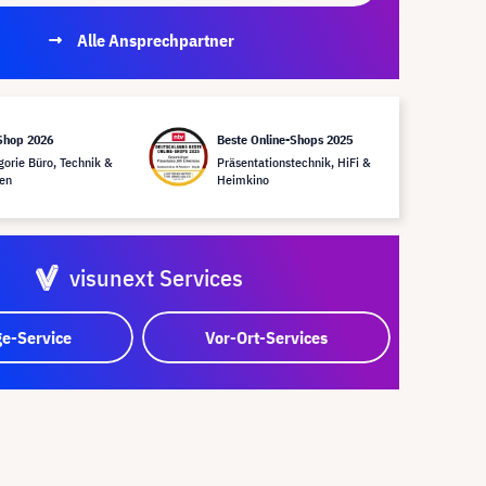
Alle Ansprechpartner
Shop 2026
Beste Online-Shops 2025
gorie Büro, Technik &
Präsentationstechnik, HiFi &
en
Heimkino
visunext Services
e-Service
Vor-Ort-Services