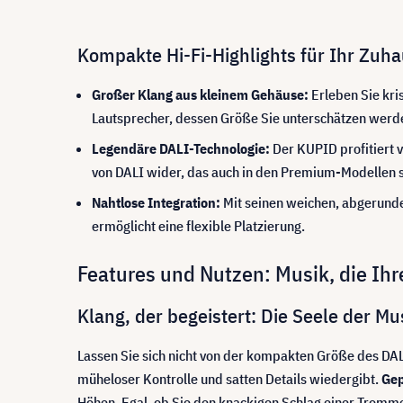
Kompakte Hi-Fi-Highlights für Ihr Zuh
Großer Klang aus kleinem Gehäuse:
Erleben Sie kri
Lautsprecher, dessen Größe Sie unterschätzen werd
Legendäre DALI-Technologie:
Der KUPID profitiert 
von DALI wider, das auch in den Premium-Modellen s
Nahtlose Integration:
Mit seinen weichen, abgerunde
ermöglicht eine flexible Platzierung.
Features und Nutzen: Musik, die Ihre
Klang, der begeistert: Die Seele der M
Lassen Sie sich nicht von der kompakten Größe des DA
müheloser Kontrolle und satten Details wiedergibt.
Gep
Höhen. Egal, ob Sie den knackigen Schlag einer Tromme