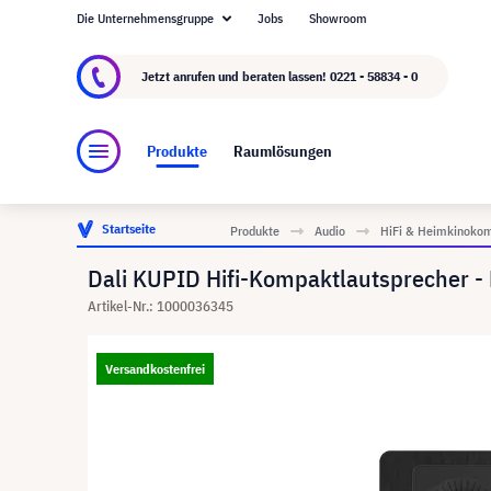
Die Unternehmensgruppe
Jobs
Showroom
Über visunext.de
Die visunext Group
Herste
Jetzt anrufen und beraten lassen!
0221 - 58834 - 0
Produkte
Raumlösungen
Startseite
Produkte
Audio
HiFi & Heimkinoko
Dali KUPID Hifi-Kompaktlautsprecher - 
Artikel-Nr.: 1000036345
Versandkostenfrei