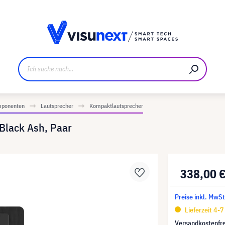
ller
Referenzkunden
Jobs und Karriere
Downloads u
mponenten
Lautsprecher
Kompaktlautsprecher
Black Ash, Paar
338,00 
Preise inkl. MwSt
Lieferzeit 4-
Versandkostenfre