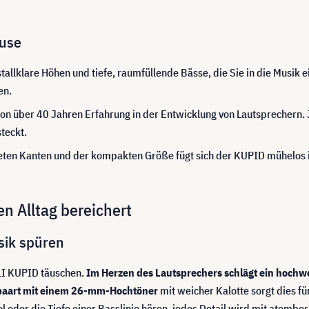
ause
stallklare Höhen und tiefe, raumfüllende Bässe, die Sie in die Musik 
en.
von über 40 Jahren Erfahrung in der Entwicklung von Lautsprechern.
teckt.
ten Kanten und der kompakten Größe fügt sich der KUPID mühelos i
n Alltag bereichert
usik spüren
LI KUPID täuschen.
Im Herzen des Lautsprechers schlägt ein hochwer
aart mit einem 26-mm-Hochtöner
mit weicher Kalotte sorgt dies f
l oder die Tiefe einer Basslinie hören, jedes Detail wird mit atem