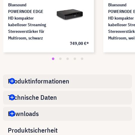
Bluesound
Bluesound
POWERNODE EDGE
POWERNODE 
HD kompakter
HD kompakter
kabelloser Streaming
kabelloser Str
Stereoverstärker für
Stereoverstärk
Multiroom, schwarz
Multiroom, we
749,00 €*
Produktinformationen
Technische Daten
Downloads
Produktsicherheit