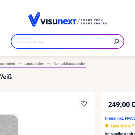
ller
Referenzkunden
Jobs und Karriere
Downloads u
mponenten
Lautsprecher
Kompaktlautsprecher
Weiß
249,00 
Preise inkl. MwSt
Lieferzeit 4-
Versandkostenfre