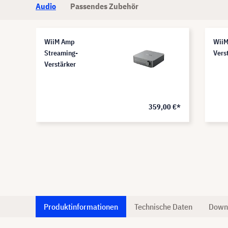
Audio
Passendes Zubehör
WiiM Amp
WiiM
Streaming-
Vers
Verstärker
0 €*
359,00 €*
Produktinformationen
Technische Daten
Down