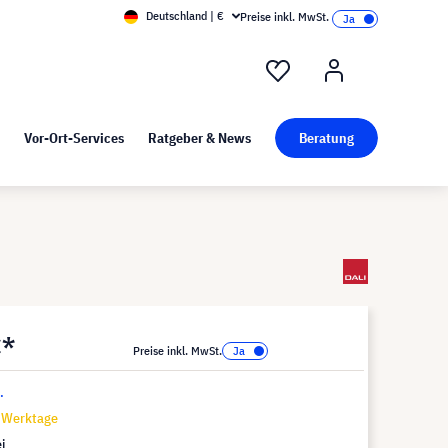
Deutschland | €
Preise inkl. MwSt.
nd Pressekit
Kunst bei visunext
Vor-Ort-Services
Ratgeber & News
Beratung
€*
Preise inkl. MwSt.
.
7 Werktage
i