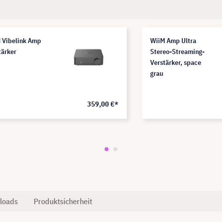
 Vibelink Amp
WiiM Amp Ultra
tärker
Stereo-Streaming-
Verstärker, space
grau
359,00 €*
loads
Produktsicherheit