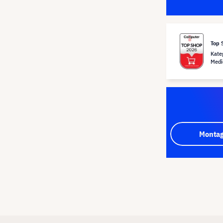
Top 
Kate
Medi
Montag