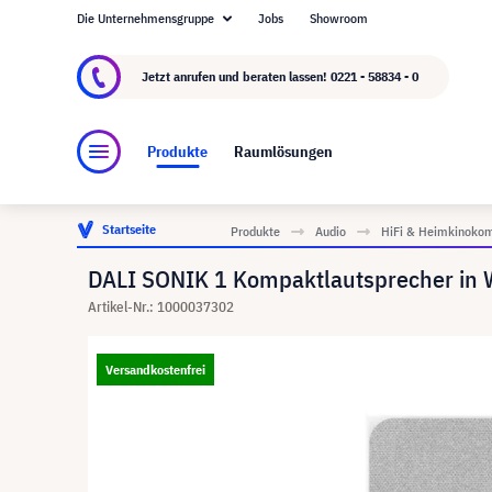
Die Unternehmensgruppe
Jobs
Showroom
Über visunext.de
Die visunext Group
Herste
Jetzt anrufen und beraten lassen!
0221 - 58834 - 0
Produkte
Raumlösungen
Startseite
Produkte
Audio
HiFi & Heimkinoko
DALI SONIK 1 Kompaktlautsprecher in 
Artikel-Nr.: 1000037302
Versandkostenfrei