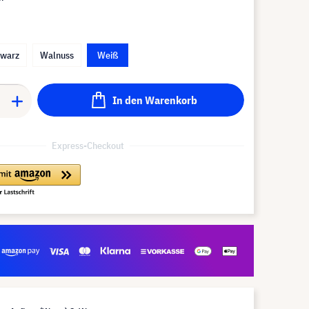
hwarz
Walnuss
Weiß
In den Warenkorb
Express-Checkout