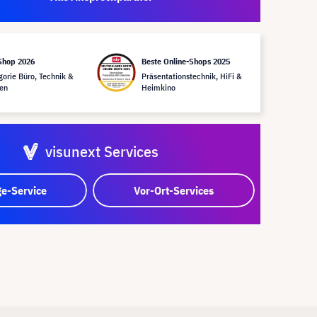
Shop 2026
Beste Online-Shops 2025
gorie Büro, Technik &
Präsentationstechnik, HiFi &
en
Heimkino
visunext Services
e-Service
Vor-Ort-Services