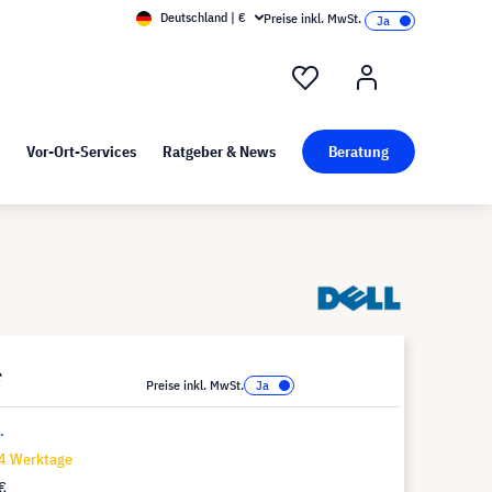
Deutschland | €
Preise inkl. MwSt.
nd Pressekit
Kunst bei visunext
Vor-Ort-Services
Ratgeber & News
Beratung
*
Preise inkl. MwSt.
.
14 Werktage
€