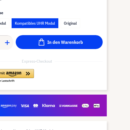
pe
odul
Kompatibles UHR Modul
Original
In den Warenkorb
Express-Checkout