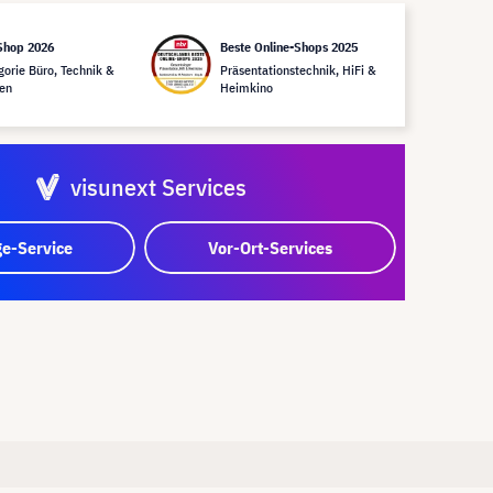
Shop 2026
Beste Online-Shops 2025
gorie Büro, Technik &
Präsentationstechnik, HiFi &
en
Heimkino
visunext Services
e-Service
Vor-Ort-Services