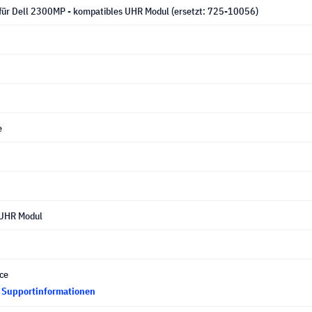
für Dell 2300MP - kompatibles UHR Modul (ersetzt: 725-10056)
e
 UHR Modul
ce
d Supportinformationen