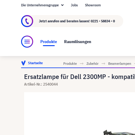
Die Unternehmensgruppe
Jobs
Showroom
Über visunext.de
Die visunext Group
Herste
Jetzt anrufen und beraten lassen!
0221 - 58834 - 0
Produkte
Raumlösungen
Startseite
Produkte
Zubehör
Beamerlampen
Ersatzlampe für Dell 2300MP - kompati
Artikel-Nr.: 2540044