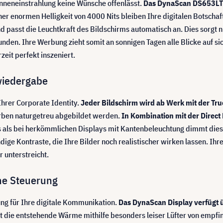
Sonneneinstrahlung keine Wünsche offenlässt.
Das DynaScan DS653LT5-
ner enormen Helligkeit von 4000 Nits bleiben Ihre digitalen Botschaft
d passt die Leuchtkraft des Bildschirms automatisch an. Dies sorgt n
nden. Ihre Werbung zieht somit an sonnigen Tagen alle Blicke auf si
rzeit perfekt inszeniert.
wiedergabe
Ihrer Corporate Identity.
Jeder Bildschirm wird ab Werk mit der True
rben naturgetreu abgebildet werden.
In Kombination mit der Direc
 als bei herkömmlichen Displays mit Kantenbeleuchtung dimmt diese
ige Kontraste, die Ihre Bilder noch realistischer wirken lassen. Ih
 unterstreicht.
he Steuerung
ung für Ihre digitale Kommunikation.
Das DynaScan Display verfügt 
die entstehende Wärme mithilfe besonders leiser Lüfter von empfin