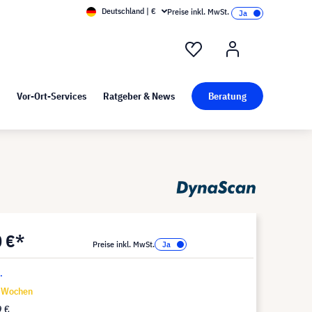
Deutschland | €
Preise inkl. MwSt.
nd Pressekit
Kunst bei visunext
Vor-Ort-Services
Ratgeber & News
Beratung
0 €*
Preise inkl. MwSt.
.
9 Wochen
9 €