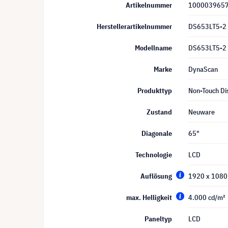
Artikelnummer
100003965
Herstellerartikelnummer
DS653LT5-2
Modellname
DS653LT5-2
Marke
DynaScan
Produkttyp
Non-Touch Di
Zustand
Neuware
Diagonale
65"
Technologie
LCD
Auflösung
1920 x 1080 
max. Helligkeit
4.000 cd/m²
Paneltyp
LCD