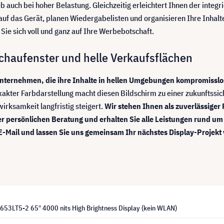
b auch bei hoher Belastung. Gleichzeitig erleichtert Ihnen der integ
auf das Gerät, planen Wiedergabelisten und organisieren Ihre Inhalte
ie sich voll und ganz auf Ihre Werbebotschaft.
 Schaufenster und helle Verkaufsflächen
Unternehmen, die ihre Inhalte in hellen Umgebungen kompromisslo
r Farbdarstellung macht diesen Bildschirm zu einer zukunftssichere
irksamkeit langfristig steigert.
Wir stehen Ihnen als zuverlässiger
er persönlichen Beratung und erhalten Sie alle Leistungen rund um 
 E-Mail und lassen Sie uns gemeinsam Ihr nächstes Display-Projekt 
53LT5-2 65″ 4000 nits High Brightness Display (kein WLAN)