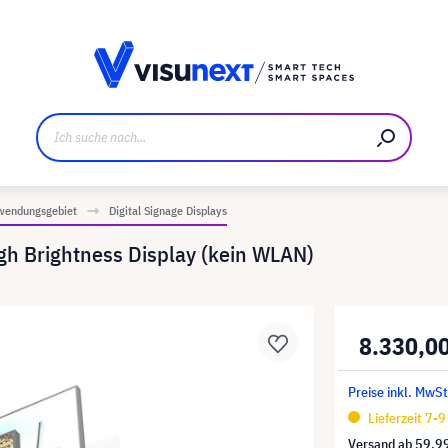
ller
Referenzkunden
Jobs und Karriere
Downloads u
wendungsgebiet
Digital Signage Displays
h Brightness Display (kein WLAN)
8.330,0
Preise inkl. MwSt
Lieferzeit 7-
Versand ab
59,9