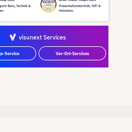
gorie Büro, Technik &
Präsentationstechnik, HiFi &
en
Heimkino
visunext Services
e-Service
Vor-Ort-Services