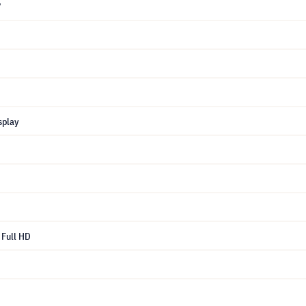
7
splay
Full HD