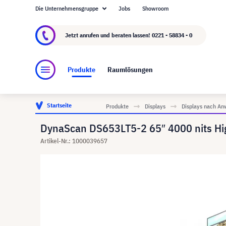
Die Unternehmensgruppe
Jobs
Showroom
Über visunext.de
Die visunext Group
Herste
Jetzt anrufen und beraten lassen!
0221 - 58834 - 0
Produkte
Raumlösungen
Startseite
Produkte
Displays
Displays nach An
DynaScan DS653LT5-2 65″ 4000 nits Hig
Artikel-Nr.: 1000039657