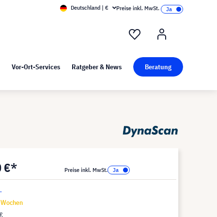
Deutschland | €
Preise inkl. MwSt.
nd Pressekit
Kunst bei visunext
Vor-Ort-Services
Ratgeber & News
Beratung
0 €*
Preise inkl. MwSt.
.
9 Wochen
€