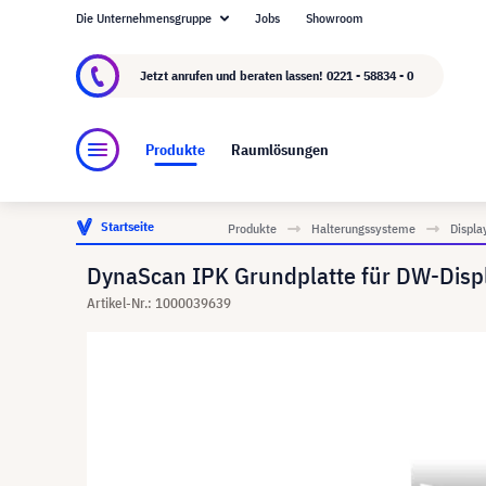
Die Unternehmensgruppe
Jobs
Showroom
Über visunext.de
Die visunext Group
Herste
Jetzt anrufen und beraten lassen!
0221 - 58834 - 0
Produkte
Raumlösungen
Startseite
Produkte
Halterungssysteme
Displa
DynaScan IPK Grundplatte für DW-Disp
Artikel-Nr.: 1000039639