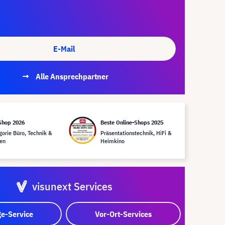
E-Mail
Alle Ansprechpartner
Shop 2026
Beste Online-Shops 2025
gorie Büro, Technik &
Präsentationstechnik, HiFi &
en
Heimkino
visunext Services
e-Service
Vor-Ort-Services