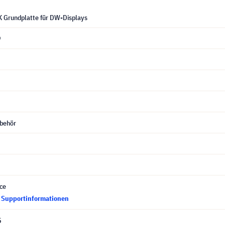
 Grundplatte für DW-Displays
9
behör
ce
d Supportinformationen
5