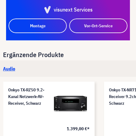
visunext Services
Montage
Vor-Ort-Service
Ergänzende Produkte
Audio
Onkyo TX-RZ50 9.2-
Onkyo TX-NR7
Kanal Netzwerk-AV-
Receiver 9.2ch
Receiver, Schwarz
Schwarz
1.399,00 €*