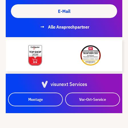
E-Mail
Alle Ansprechpartner
visunext Services
Montage
Vor-Ort-Service