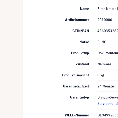
Name
Elmo Netztei
Artikelnummer
2010006
GTIN/EAN
456035328
Marke
ELMO
Produkttyp
Dokumentenk
Zustand
Neuware
Produkt Gewicht
0 kg
Garantielaufzeit
24 Monate
Garantietyp
BringIn-Servi
Service- un
WEEE-Nummer
DE9497269