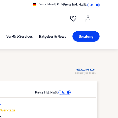
Deutschland | €
Preise inkl. MwSt.
nd Pressekit
Kunst bei visunext
Vor-Ort-Services
Ratgeber & News
Beratung
*
Preise inkl. MwSt.
.
7 Werktage
€