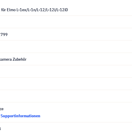
l für Elmo L-1ex/L-1n/L-12/L-12i/L-12iD
2799
amera Zubehör
ce
d Supportinformationen
8