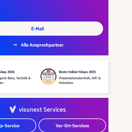
E-Mail
Alle Ansprechpartner
Shop 2026
Beste Online-Shops 2025
gorie Büro, Technik &
Präsentationstechnik, HiFi &
en
Heimkino
visunext Services
e-Service
Vor-Ort-Services