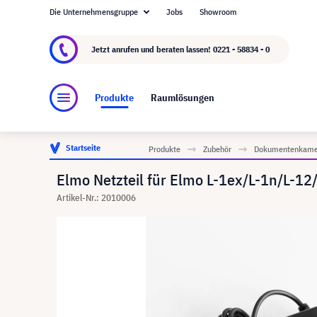
Die Unternehmensgruppe
Jobs
Showroom
Über visunext.de
Die visunext Group
Herste
Jetzt anrufen und beraten lassen!
0221 - 58834 - 0
Produkte
Raumlösungen
Startseite
Produkte
Zubehör
Dokumentenkame
Elmo Netzteil für Elmo L-1ex/L-1n/L-12
Artikel-Nr.: 2010006