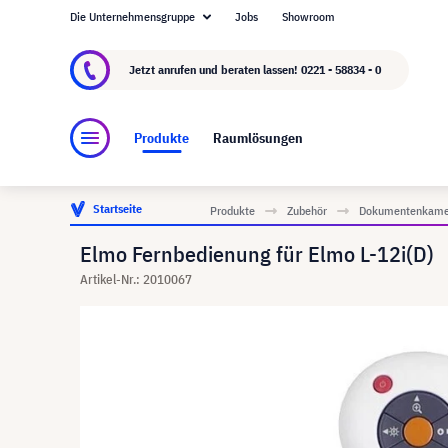
Die Unternehmensgruppe
Jobs
Showroom
Über visunext.de
Die visunext Group
Herste
Jetzt anrufen und beraten lassen!
0221 - 58834 - 0
Produkte
Raumlösungen
Startseite
Produkte
Zubehör
Dokumentenkame
Elmo Fernbedienung für Elmo L-12i(D)
Artikel-Nr.: 2010067