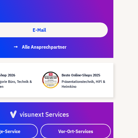
E-Mail
Alle Ansprechpartner
Shop 2026
Beste Online-Shops 2025
gorie Büro, Technik &
Präsentationstechnik, HiFi &
en
Heimkino
visunext Services
e-Service
Vor-Ort-Services