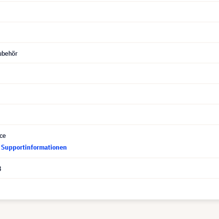
ubehör
ce
d Supportinformationen
8