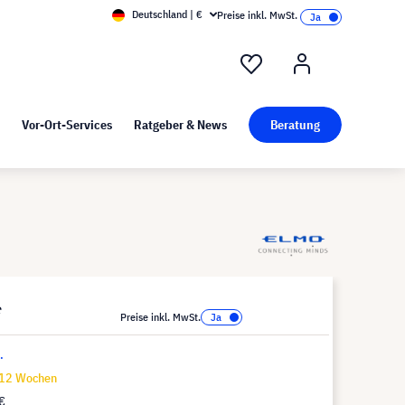
Deutschland | €
Preise inkl. MwSt.
nd Pressekit
Kunst bei visunext
Vor-Ort-Services
Ratgeber & News
Beratung
*
Preise inkl. MwSt.
.
-12 Wochen
€