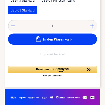
USB-A | Standard
USB-C | Microsoft Teams
USB-C | Standard
In den Warenkorb
Express-Checkout