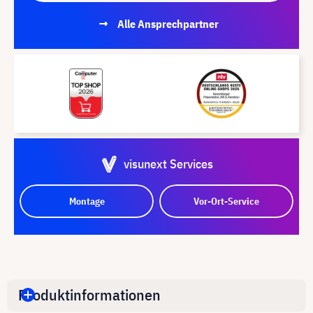
Alle Ansprechpartner
visunext Services
Montage
Vor-Ort-Service
Produktinformationen