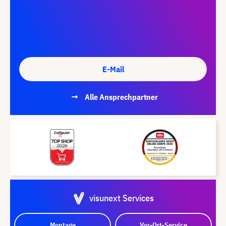
E-Mail
Alle Ansprechpartner
visunext Services
Montage
Vor-Ort-Service