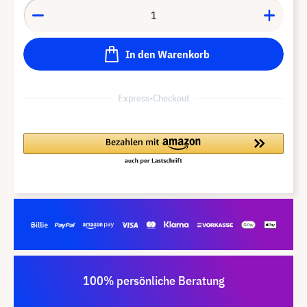
In den Warenkorb
Express-Checkout
100% persönliche Beratung