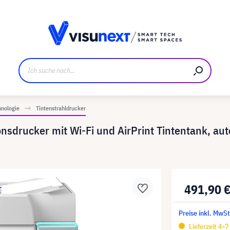
ller
Referenzkunden
Jobs und Karriere
Downloads u
hnologie
Tintenstrahldrucker
nsdrucker mit Wi-Fi und AirPrint Tintentank, a
491,90 
Preise inkl. MwSt
Lieferzeit 4-