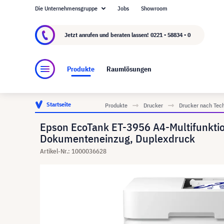
Die Unternehmensgruppe
Jobs
Showroom
Über visunext.de
Die visunext Group
Herste
Jetzt anrufen und beraten lassen!
0221 - 58834 - 0
Produkte
Raumlösungen
Startseite
Produkte
Drucker
Drucker nach Tec
Epson EcoTank ET-3956 A4-Multifunktio
Dokumenteneinzug, Duplexdruck
Artikel-Nr.: 1000036628