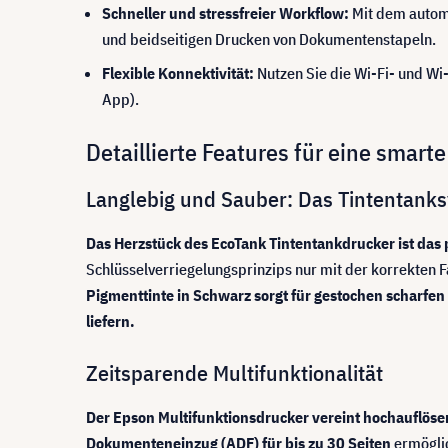
Schneller und stressfreier Workflow:
Mit dem autom
und beidseitigen Drucken von Dokumentenstapeln.
Flexible Konnektivität:
Nutzen Sie die Wi-Fi- und Wi
App).
Detaillierte Features für eine smart
Langlebig und Sauber: Das Tintentank
Das Herzstück des EcoTank Tintentankdrucker ist das
Schlüsselverriegelungsprinzips nur mit der korrekten F
Pigmenttinte in Schwarz sorgt für gestochen scharfen 
liefern.
Zeitsparende Multifunktionalität
Der Epson Multifunktionsdrucker vereint hochauflös
Dokumenteneinzug (ADF) für bis zu 30 Seiten
ermöglic