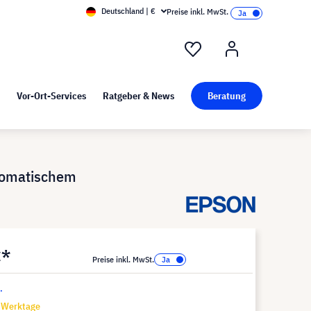
Deutschland | €
Preise inkl. MwSt.
nd Pressekit
Kunst bei visunext
Vor-Ort-Services
Ratgeber & News
Beratung
utomatischem
€*
Preise inkl. MwSt.
.
7 Werktage