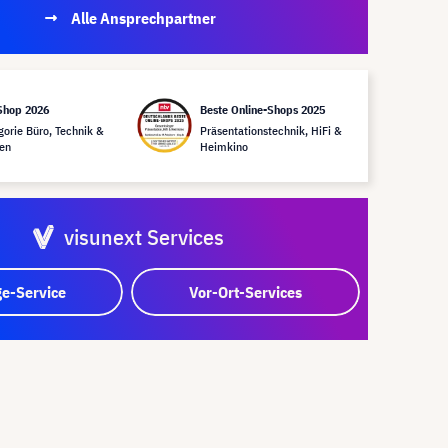
Alle Ansprechpartner
Shop 2026
Beste Online-Shops 2025
gorie Büro, Technik &
Präsentationstechnik, HiFi &
en
Heimkino
visunext Services
e-Service
Vor-Ort-Services