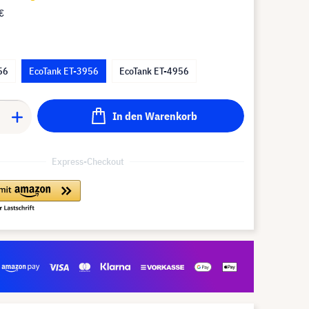
€
56
EcoTank ET-3956
EcoTank ET-4956
In den Warenkorb
Express-Checkout