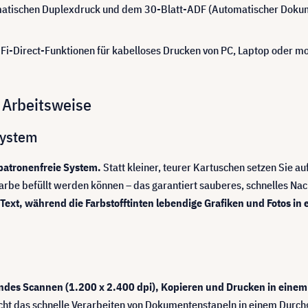
atischen Duplexdruck und dem 30-Blatt-ADF (Automatischer Dokum
-Fi-Direct-Funktionen für kabelloses Drucken von PC, Laptop oder m
e Arbeitsweise
system
 patronenfreie System.
Statt kleiner, teurer Kartuschen setzen Sie au
arbe befüllt werden können – das garantiert sauberes, schnelles Nac
Text, während die Farbstofftinten lebendige Grafiken und Fotos in
endes Scannen (1.200 x 2.400 dpi), Kopieren und Drucken in eine
ht das schnelle Verarbeiten von Dokumentenstapeln in einem Durchg