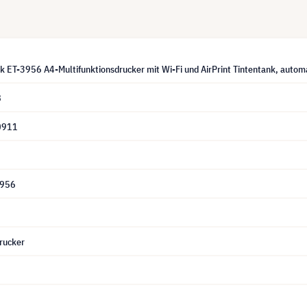
k ET-3956 A4-Multifunktionsdrucker mit Wi-Fi und AirPrint Tintentank, aut
8
0911
1
3956
rucker