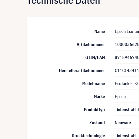
Technische Daten
Name
Epson EcoTan
Artikelnummer
100003662
GTIN/EAN
871594674
Herstellerartikelnummer
C11CL4341
Modellname
EcoTank ET-
Marke
Epson
Produkttyp
Tintenstrahld
Zustand
Neuware
Drucktechnologie
Tintenstrahl