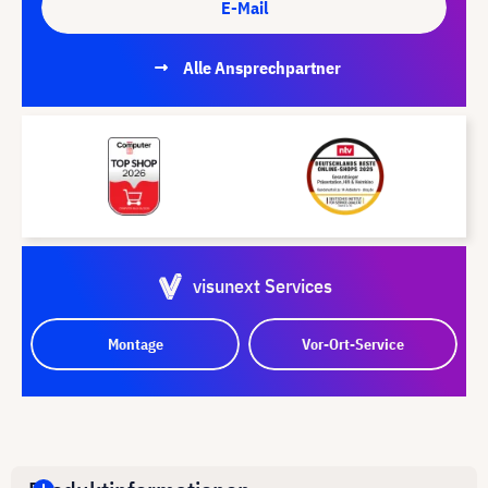
E-Mail
Alle Ansprechpartner
visunext Services
Montage
Vor-Ort-Service