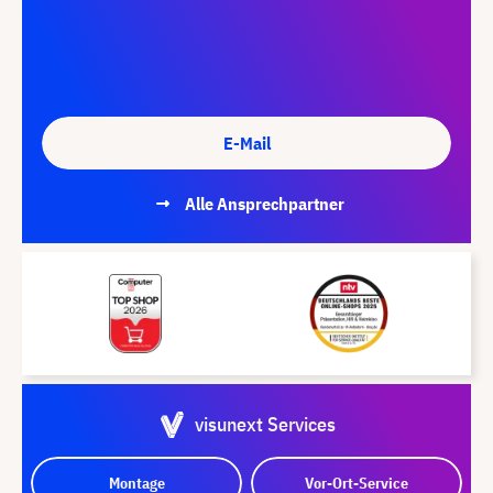
E-Mail
Alle Ansprechpartner
visunext Services
Montage
Vor-Ort-Service