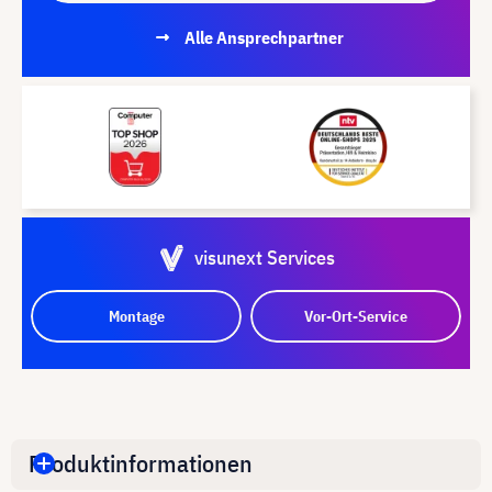
Alle Ansprechpartner
visunext Services
Montage
Vor-Ort-Service
Produktinformationen