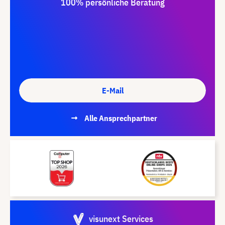
100% persönliche Beratung
E-Mail
Alle Ansprechpartner
visunext Services