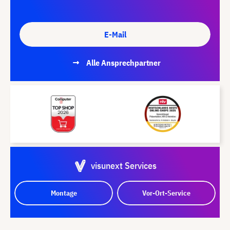
E-Mail
Alle Ansprechpartner
visunext Services
Montage
Vor-Ort-Service