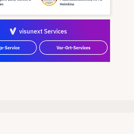
en
Heimkino
visunext Services
e-Service
Vor-Ort-Services