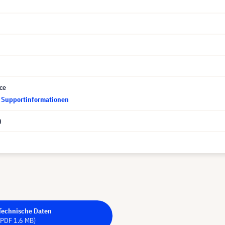
ce
d Supportinformationen
0
Technische Daten
(PDF 1.6 MB)