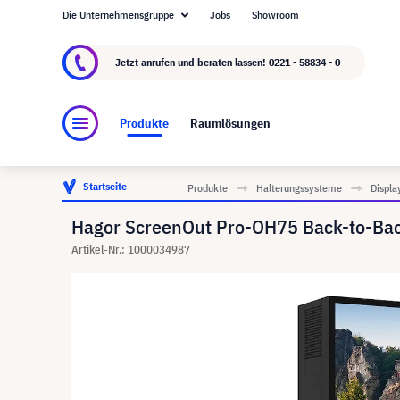
Die Unternehmensgruppe
Jobs
Showroom
Über visunext.de
Die visunext Group
Herste
Jetzt anrufen und beraten lassen!
0221 - 58834 - 0
Produkte
Raumlösungen
Startseite
Produkte
Halterungssysteme
Displa
Hagor ScreenOut Pro-OH75 Back-to-Bac
Artikel-Nr.: 1000034987