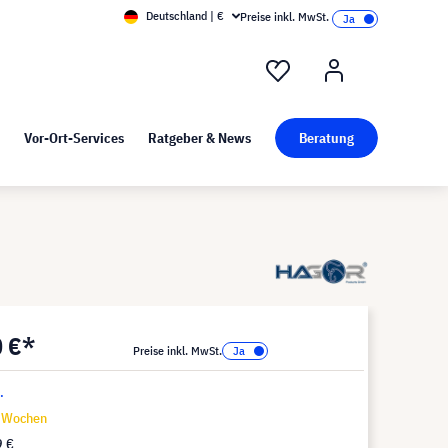
Deutschland | €
Preise inkl. MwSt.
nd Pressekit
Kunst bei visunext
Vor-Ort-Services
Ratgeber & News
Beratung
0 €*
Preise inkl. MwSt.
.
9 Wochen
9 €