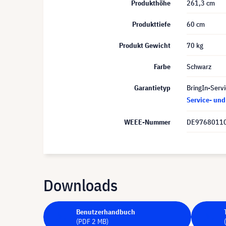
Produkthöhe
261,3 cm
Produkttiefe
60 cm
Produkt Gewicht
70 kg
Farbe
Schwarz
Garantietyp
BringIn-Servi
Service- un
WEEE-Nummer
DE9768011
Downloads
Benutzerhandbuch
(PDF 2 MB)