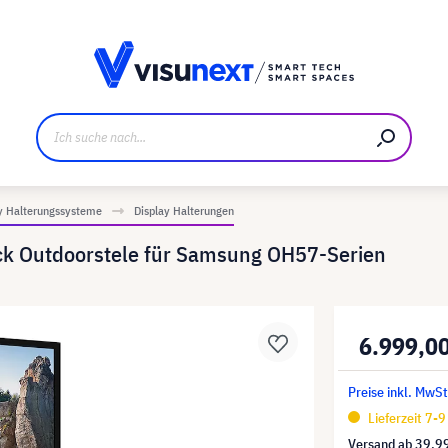
ller
Referenzkunden
Jobs und Karriere
Downloads u
y Halterungssysteme
Display Halterungen
k Outdoorstele für Samsung OH57-Serien
6.999,0
Preise inkl. MwSt
Lieferzeit 7-
Versand ab
39,9