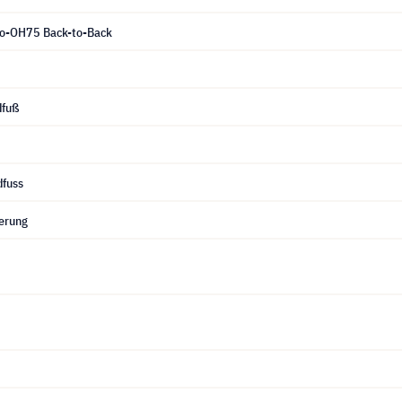
ro-OH75 Back-to-Back
dfuß
dfuss
erung