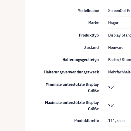
Modellname
ScreenOut P
Marke
Hagor
Produkttyp
Display Stan
Zustand
Neuware
Halterungsgerätetyp
Boden / Stan
Halterungsverwendungszweck
Mehrfachhalt
Minimale unterstützte Display
75"
Größe
Maximale unterstützte Display
75"
Größe
Produktbreite
111,5 cm