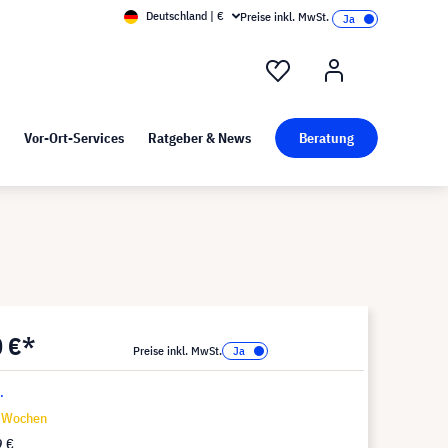
Deutschland | €
Preise inkl. MwSt.
nd Pressekit
Kunst bei visunext
Vor-Ort-Services
Ratgeber & News
Beratung
0 €*
Preise inkl. MwSt.
.
9 Wochen
9 €