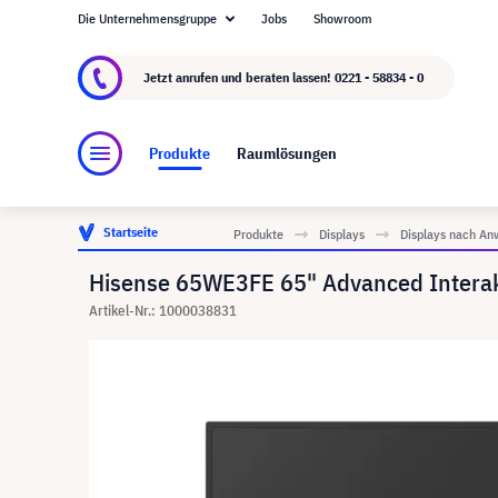
Die Unternehmensgruppe
Jobs
Showroom
Über visunext.de
Die visunext Group
Herste
Jetzt anrufen und beraten lassen!
0221 - 58834 - 0
Produkte
Raumlösungen
Startseite
Produkte
Displays
Displays nach An
Hisense 65WE3FE 65" Advanced Interak
Artikel-Nr.: 1000038831