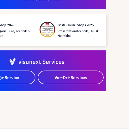
Shop 2026
Beste Online-Shops 2025
gorie Büro, Technik &
Präsentationstechnik, HiFi &
en
Heimkino
visunext Services
e-Service
Vor-Ort-Services