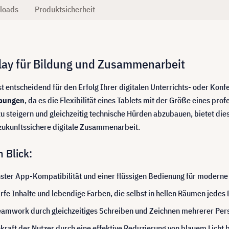
loads
Produktsicherheit
lay für Bildung und Zusammenarbeit
st entscheidend für den Erfolg Ihrer digitalen Unterrichts- oder Ko
ebungen
, da es die Flexibilität eines Tablets mit der Größe eines pro
n zu steigern und gleichzeitig technische Hürden abzubauen, bietet di
nd zukunftssichere digitale Zusammenarbeit.
 Blick:
chster App-Kompatibilität und einer flüssigen Bedienung für moder
fe Inhalte und lebendige Farben, die selbst in hellen Räumen jedes 
eamwork durch gleichzeitiges Schreiben und Zeichnen mehrerer Pers
kraft der Nutzer durch eine effektive Reduzierung von blauem Licht 