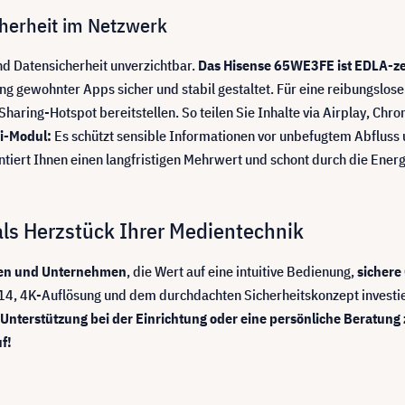
cherheit im Netzwerk
und Datensicherheit unverzichtbar.
Das Hisense 65WE3FE ist EDLA-zerti
ng gewohnter Apps sicher und stabil gestaltet. Für eine reibungslos
Sharing-Hotspot bereitstellen. So teilen Sie Inhalte via Airplay, C
Fi-Modul:
Es schützt sensible Informationen vor unbefugtem Abfluss un
ntiert Ihnen einen langfristigen Mehrwert und schont durch die Ener
ls Herzstück Ihrer Medientechnik
ulen und Unternehmen
, die Wert auf eine intuitive Bedienung,
sichere
14, 4K-Auflösung und dem durchdachten Sicherheitskonzept investier
 Unterstützung bei der Einrichtung oder eine persönliche Beratun
f!