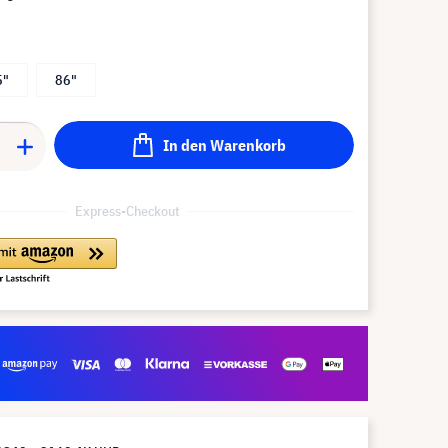
5"
86"
In den Warenkorb
Express-Checkout