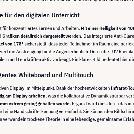
 für den digitalen Unterricht
nt für konzentriertes Lernen und Arbeiten.
Mit einer Helligkeit von 4
 Grafiken detailreich dargestellt werden.
Das integrierte Anti-Glar
el von 178°
sicherstellt, dass jeder Teilnehmer im Raum eine perfekt
ert die Anstrengung für die Augen erheblich. Durch die TÜV Rheinlan
n und Lehrkräften aktiv vorbeugt. Ein klares Bild bedeutet hier dir
igentes Whiteboard und Multitouch
tiven Display im Mittelpunkt. Dank der hochentwickelten
Infrarot-Tou
g am Display arbeiten,
was die kollaborative Dynamik spürbar ver
,5 mm extrem gering gehalten wurde.
Ergänzt wird dies durch das i
eine Handschrifterkennung vereinfacht. Sie können den Bildschirm s
en verwandeln trockene Theorie in eine lebendige, gemeinsame Erfah