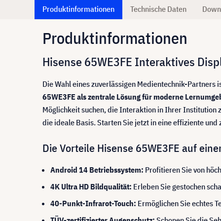
Produktinformationen
Technische Daten
Down
Produktinformationen
Hisense 65WE3FE Interaktives Disp
Die Wahl eines zuverlässigen Medientechnik-Partners i
65WE3FE als zentrale Lösung für moderne Lernumg
Möglichkeit suchen, die Interaktion in Ihrer Institutio
die ideale Basis. Starten Sie jetzt in eine effiziente u
Die Vorteile Hisense 65WE3FE auf einen
Android 14 Betriebssystem:
Profitieren Sie von hö
4K Ultra HD Bildqualität:
Erleben Sie gestochen schar
40-Punkt-Infrarot-Touch:
Ermöglichen Sie echtes T
TÜV-zertifizierter Augenschutz:
Schonen Sie die Seh