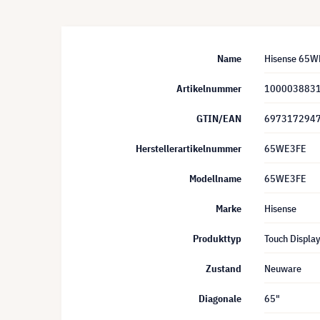
Name
Hisense 65WE
Artikelnummer
100003883
GTIN/EAN
697317294
Herstellerartikelnummer
65WE3FE
Modellname
65WE3FE
Marke
Hisense
Produkttyp
Touch Displa
Zustand
Neuware
Diagonale
65"