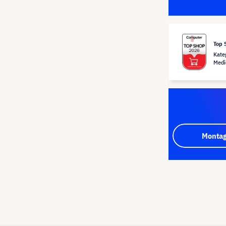
Top 
Kate
Medi
Montag