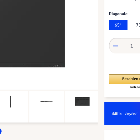
Diagonale
65"
7