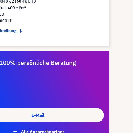
3840 x 2160 4K UHD
gkeit 400 cd/m²
LCD
.000 :1
chreibung
100% persönliche Beratung
E-Mail
Alle Ansprechpartner