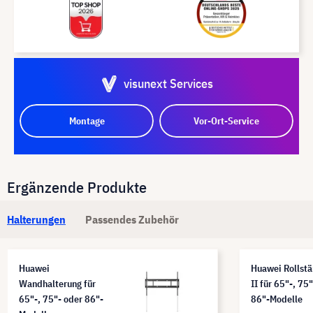
visunext Services
Montage
Vor-Ort-Service
Ergänzende Produkte
Halterungen
Passendes Zubehör
Huawei
Huawei Rollst
Wandhalterung für
II für 65"-, 75
65"-, 75"- oder 86"-
86"-Modelle