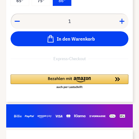
65"
75"
86"
In den Warenkorb
Express-Checkout