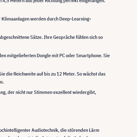
n 4,5 Metern aus jeder Richtung perfekt eingefangen.
r Klimaanlagen werden durch Deep-Learning-
bgeschnittene Sätze. Ihre Gespräche fühlen sich so
den mitgelieferten Dongle mit PC oder Smartphone. Sie
e die Reichweite auf bis zu 12 Meter. So wächst das
s.
ang, der nicht nur Stimmen exzellent wiedergibt,
chintelligenter Audiotechnik, die störenden Lärm