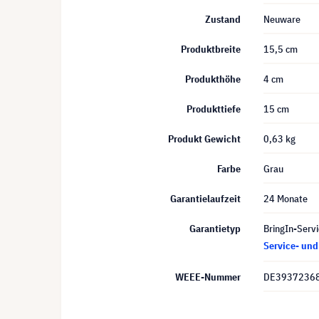
Zustand
Neuware
Produktbreite
15,5 cm
Produkthöhe
4 cm
Produkttiefe
15 cm
Produkt Gewicht
0,63 kg
Farbe
Grau
Garantielaufzeit
24 Monate
Garantietyp
BringIn-Servi
Service- un
WEEE-Nummer
DE3937236