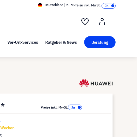
Deutschland | €
Preise inkl. MwSt.
nd Pressekit
Kunst bei visunext
Vor-Ort-Services
Ratgeber & News
Beratung
€*
Preise inkl. MwSt.
.
9 Wochen
€