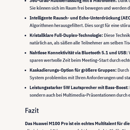
360-Grad-Audioerfassung mit 8 Mikrofonen:
Dank d
Sie können sich im Raum frei bewegen und werden d
Intelligente Rausch- und Echo-Unterdrückung (AEC
Algorithmen herausgefiltert. Dies sorgt für eine stö
Kristallklare Full-Duplex-Technologie:
Diese Technik
natürlich an, als säßen alle Teilnehmer am selben Tis
Nahtlose Konnektivität via Bluetooth 5.1 und USB:
V
sparen wertvolle Zeit beim Meeting-Start durch echt
Kaskadierungs-Option für größere Gruppen:
Durch 
System problemlos mit Ihren Anforderungen und stat
Leistungsstarker 5W Lautsprecher mit Bass-Boost:
sondern auch bei Multimedia-Präsentationen durch 
Fazit
Das Huawei M100 Pro ist ein echtes Multitalent für di