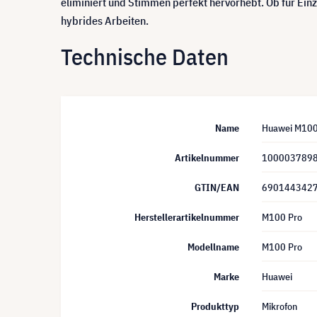
eliminiert und Stimmen perfekt hervorhebt. Ob für Ein
hybrides Arbeiten.
Technische Daten
Name
Huawei M100 
Artikelnummer
100003789
GTIN/EAN
690144342
Herstellerartikelnummer
M100 Pro
Modellname
M100 Pro
Marke
Huawei
Produkttyp
Mikrofon