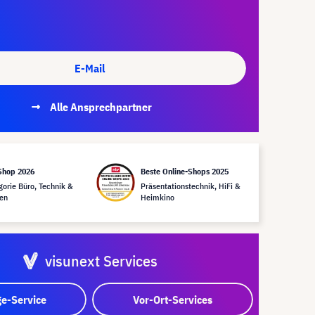
E-Mail
Alle Ansprechpartner
Shop 2026
Beste Online-Shops 2025
gorie Büro, Technik &
Präsentationstechnik, HiFi &
en
Heimkino
visunext Services
e-Service
Vor-Ort-Services