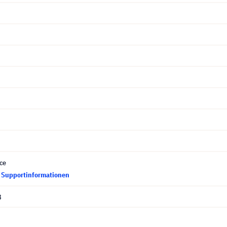
ce
d Supportinformationen
8