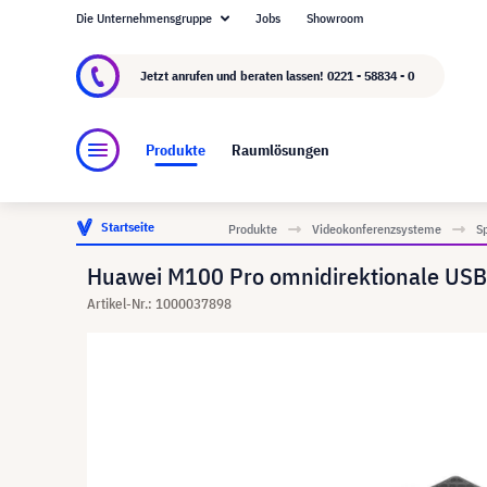
Die Unternehmensgruppe
Jobs
Showroom
Über visunext.de
Die visunext Group
Herste
Jetzt anrufen und beraten lassen!
0221 - 58834 - 0
Produkte
Raumlösungen
Startseite
Produkte
Videokonferenzsysteme
S
Huawei M100 Pro omnidirektionale US
Artikel-Nr.: 1000037898