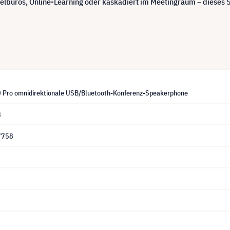
zelbüros, Online-Learning oder kaskadiert im Meetingraum – dieses 
Pro omnidirektionale USB/Bluetooth-Konferenz-Speakerphone
8
7758