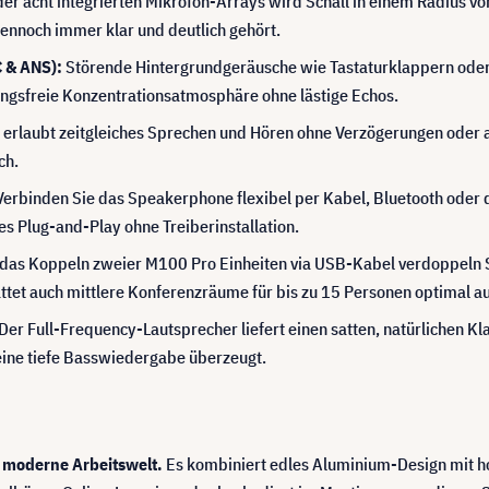
er acht integrierten Mikrofon-Arrays wird Schall in einem Radius vo
ennoch immer klar und deutlich gehört.
 & ANS):
Störende Hintergrundgeräusche wie Tastaturklappern ode
rungsfreie Konzentrationsatmosphäre ohne lästige Echos.
 erlaubt zeitgleiches Sprechen und Hören ohne Verzögerungen oder a
ch.
erbinden Sie das Speakerphone flexibel per Kabel, Bluetooth oder 
es Plug-and-Play ohne Treiberinstallation.
das Koppeln zweier M100 Pro Einheiten via USB-Kabel verdoppeln Si
tet auch mittlere Konferenzräume für bis zu 15 Personen optimal au
Der Full-Frequency-Lautsprecher liefert einen satten, natürlichen Kl
eine tiefe Basswiedergabe überzeugt.
e moderne Arbeitswelt.
Es kombiniert edles Aluminium-Design mit ho