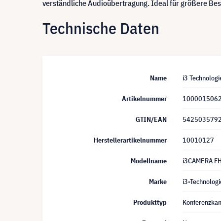
verständliche Audioübertragung. Ideal für größere Be
Technische Daten
Name
i3 Technolog
Artikelnummer
100001506
GTIN/EAN
542503579
Herstellerartikelnummer
10010127
Modellname
i3CAMERA F
Marke
i3-Technologi
Produkttyp
Konferenzka