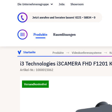
Die Unternehmensgruppe
Jobs
Showroom
Über visunext.de
Die visunext Group
Herste
Jetzt anrufen und beraten lassen!
0221 - 58834 - 0
Produkte
Raumlösungen
Startseite
Produkte
Videokonferenzsysteme
K
i3 Technologies i3CAMERA FHD F1201 Ko
Artikel-Nr.: 1000015062
Versandkostenfrei