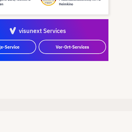
en
Heimkino
visunext Services
e-Service
Vor-Ort-Services