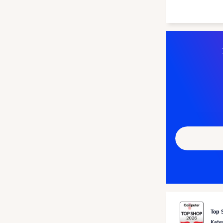
Top 
Kate