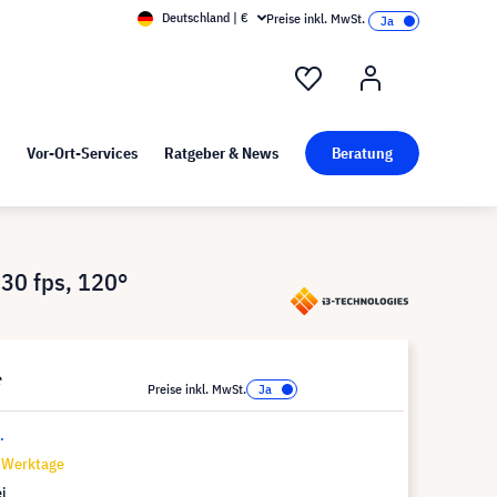
Deutschland | €
Preise inkl. MwSt.
nd Pressekit
Kunst bei visunext
Vor-Ort-Services
Ratgeber & News
Beratung
30 fps, 120°
*
Preise inkl. MwSt.
.
7 Werktage
i