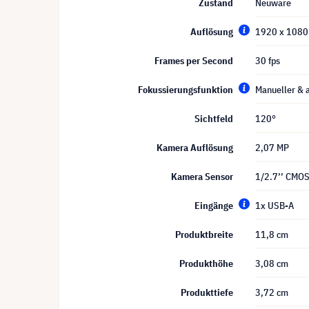
Zustand
Neuware
Auflösung
1920 x 1080 
Frames per Second
30 fps
Fokussierungsfunktion
Manueller & 
Sichtfeld
120°
Kamera Auflösung
2,07 MP
Kamera Sensor
1/2.7’’ CMO
Eingänge
1x USB-A
Produktbreite
11,8 cm
Produkthöhe
3,08 cm
Produkttiefe
3,72 cm