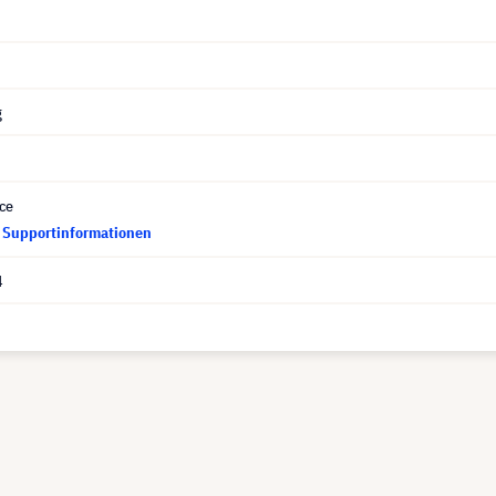
g
ce
d Supportinformationen
4