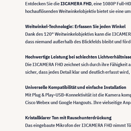
Entdecken Sie die
I3CAMERA FHD
, eine 1080P Full-H
hochauflösenden Weitwinkelobjektiv bietet sie eine u
Weitwinkel-Technologie: Erfassen Sie jeden Winkel
Dank des 120° Weitwinkelobjektivs kann die I3CAMER
dass niemand außerhalb des Blickfelds bleibt und för
Hochwertige Leistung bei schlechten Lichtverhältniss
Die I3CAMERA FHD zeichnet sich durch ihre Fähigkeit aus,
sicher, dass jedes Detail klar und deutlich erfasst wi
Universelle Kompatibilität und einfache Installation
Mit Plug & Play-USB-Konnektivität ist die Kamera kom
Cisco Webex und Google Hangouts. Ihre vielseitige Anpa
Kristallklarer Ton mit Rauschunterdrückung
Das eingebaute Mikrofon der I3CAMERA FHD nimmt Töne 