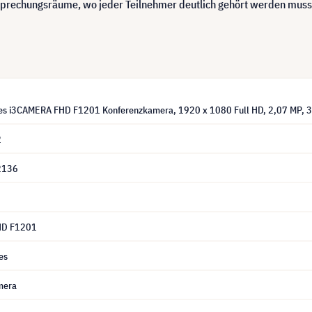
sprechungsräume, wo jeder Teilnehmer deutlich gehört werden muss
ies i3CAMERA FHD F1201 Konferenzkamera, 1920 x 1080 Full HD, 2,07 MP, 3
2
2136
HD F1201
es
mera