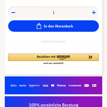
In den Warenkorb
Express-Checkout
100% persönliche Beratung