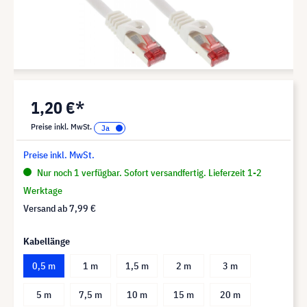
1,20 €*
Preise inkl. MwSt.
Preise inkl. MwSt.
Nur noch 1 verfügbar. Sofort versandfertig. Lieferzeit 1-2
Werktage
Versand ab
7,99 €
Kabellänge
0,5 m
1 m
1,5 m
2 m
3 m
5 m
7,5 m
10 m
15 m
20 m