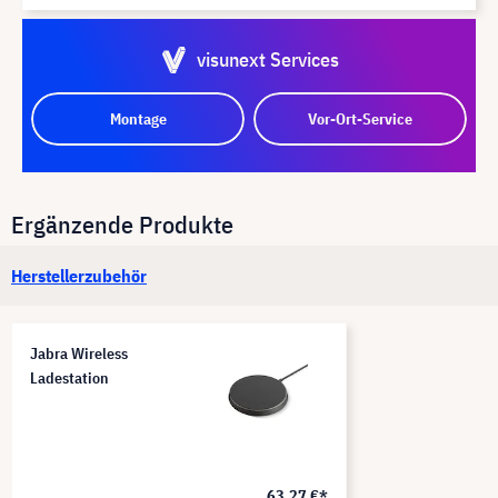
visunext Services
Montage
Vor-Ort-Service
Ergänzende Produkte
Herstellerzubehör
Jabra Wireless
Ladestation
63,27 €*