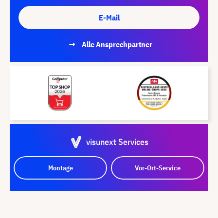
E-Mail
Alle Ansprechpartner
visunext Services
Montage
Vor-Ort-Service